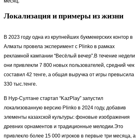
месяц.
Локализация и примеры из жизни
В 2023 году одна из крупнейших букмекерских контор в
Алматы провела эксперимент с Plinko в рамках
рекламной кампании “Весёлый вечер”.В течение недели
они привлекли 7 800 новых пользователей, средний чек
составил 42 тенге, а общая выручка от игры превысила
330 тыс.тенге.
В Нур‑Султане стартап “KazPlay” запустил
локализованную версию Plinko в 2024 году, добавив
элементы казахской культуры: фоновые изображения
древних орнаментов и традиционные мелодии.Это
привлекло более 15 000 игроков в первые три месяца, а