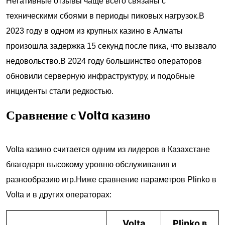
Негативные отзывы чаще всего связаны с
техническими сбоями в периоды пиковых нагрузок.В
2023 году в одном из крупных казино в Алматы
произошла задержка 15 секунд после пика, что вызвало
недовольство.В 2024 году большинство операторов
обновили серверную инфраструктуру, и подобные
инциденты стали редкостью.
Сравнение с Volta казино
Volta казино считается одним из лидеров в Казахстане
благодаря высокому уровню обслуживания и
разнообразию игр.Ниже сравнение параметров Plinko в
Volta и в других операторах:
Volta
Plinko в