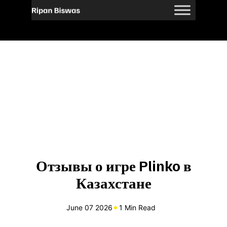
Отзывы о игре Plinko в
Казахстане
June 07 2026
1 Min Read