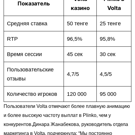
Показатель
казино
Volta
Средняя ставка
50 тенге
25 тенге
RTP
96,5%
95,8%
Время сессии
45 сек
30 сек
Пользовательские
4,7/5
4,5/5
отзывы
Количество игроков
120 000
95 000
Пользователи Volta отмечают более плавную анимацию
и более высокую частоту выплат в Plinko, чем у
конкурентов.Динара Жанабекова, руководитель отдела
маркетинга в Volta, подчеркнула: “Мы постоянно