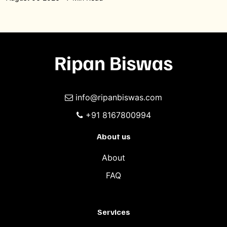
info@ripanbiswas.com
+91 8167800994
About us
About
FAQ
Services