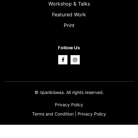
Workshop & Talks
Featured Work
Print
Follow Us
©
ripanbiswas.
All rights reserved.
Privacy Policy
Terms and Condition
|
Privacy Policy