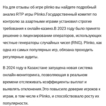
На
для отзывы об игре plinko
вы найдете подробный
анализ RTP игры Plinko.Государственный комитет по
контролю за азартными играми установил строгие
требования к онлайн‑казино.В 2023 году было принято
решение о лицензировании операторов, использующих
честные генераторы случайных чисел (RNG). Plinko, как
одна из самых популярных игр, обязана проходить
регулярные аудиты.
В 2024 году в Казахстане запущена новая система
онлайн‑мониторинга, позволяющая в реальном
времени отслеживать коэффициенты выплат и
выявлять отклонения.Это повысило доверие игроков к
играм, в том числе к Plinko, и способствовало росту их
популярности.