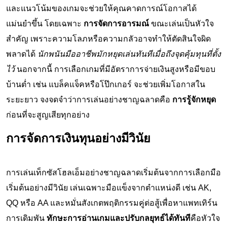
และแนวโน้มของเกมจะช่วยให้คุณคาดการณ์โอกาสได้
แม่นยำขึ้น โดยเฉพาะ
การจัดการอารมณ์
ขณะเล่นเป็นหัวใจ
สำคัญ เพราะความโลภหรือความกลัวอาจทำให้ตัดสินใจผิด
พลาดได้
นักพนันมืออาชีพมักหยุดเล่นทันทีเมื่อถึงจุดคุ้มทุนที่ตั้ง
ไว้
นอกจากนี้ การเลือกเกมที่มีอัตราการจ่ายเงินสูงหรือมีขอบ
บ้านต่ำ เช่น แบล็คแจ็คหรือโป๊กเกอร์ จะช่วยเพิ่มโอกาสใน
ระยะยาว จงจดจำว่าการเล่นอย่างชาญฉลาดคือ
การรู้จักหยุด
ก่อนที่จะสูญเสียทุกอย่าง
การจัดการเงินทุนอย่างมีวินัย
การเล่นเท็กซัสโฮลเอ็มอย่างชาญฉลาดเริ่มต้นจากการเลือกมือ
เริ่มต้นอย่างมีวินัย เล่นเฉพาะมือแข็งจากตำแหน่งดี เช่น AK,
QQ หรือ AA และหมั่นสังเกตพฤติกรรมคู่ต่อสู้เพื่อหาแพทเทิร์น
การเดิมพัน
ทักษะการอ่านเกมและปรับกลยุทธ์ได้ทันที
คือหัวใจ