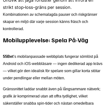
Undvik att jaga förluster genom att införa en
strikt stop‑loss-gräns per session.
Kombinationen av schemalagda pauser och riskgränser
skapar en miljö där varje session känns fräsch och
kontrollerad.
Mobilupplevelse: Spela På‑Väg
55Bet
’s mobilanpassade webbplats fungerar sömlöst på
Android och iOS‑webbläsare — ingen dedikerad app krävs
— vilket gör den idealisk för spelare som gillar korta stötar
under pendlingar eller mellan möten.
Gränssnittet laddar snabbt även på långsammare nätverk;
grafik är komprimerad utan att offra tydlighet, vilket
säkerställer snabba spin-tider och nästan omedelbara