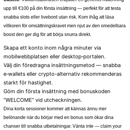
upp till €100 på din första insättning — perfekt för att testa
snabba slots eller livebord utan risk. Kom ihåg att läsa
villkoren för omsättningskravet men njut av den omedelbara
boost den ger dig för att börja snurra direkt.
Skapa ett konto inom några minuter via
mobilwebbplatsen eller desktop‑portalen.
Välj din föredragna insättningsmetod — snabba
e‑wallets eller crypto-alternativ rekommenderas
starkt för hastighet.
Göm din första insättning med bonuskoden
“WELCOME” vid utcheckningen.
Dina korta sessioner kommer att kännas ännu mer
belönande när du börjar med en bonus som ökar dina
chanser till snabba utbetalningar. Vänta inte — claim your