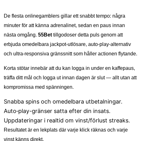
De flesta onlinegamblers gillar ett snabbt tempo: några
minuter för att känna adrenalinet, sedan en paus innan
nästa omgång.
55Bet
tillgodoser detta puls genom att
erbjuda omedelbara jackpot‑utlösare, auto‑play-alternativ
och ultra‑responsiva gränssnitt som håller actionen flytande.
Korta stötar innebär att du kan logga in under en kaffepaus,
träffa ditt mål och logga ut innan dagen är slut — allt utan att
kompromissa med spänningen.
Snabba spins och omedelbara utbetalningar.
Auto‑play-gränser satta efter din insats.
Uppdateringar i realtid om vinst/förlust streaks.
Resultatet är en lekplats där varje klick räknas och varje
vinst känns direkt.