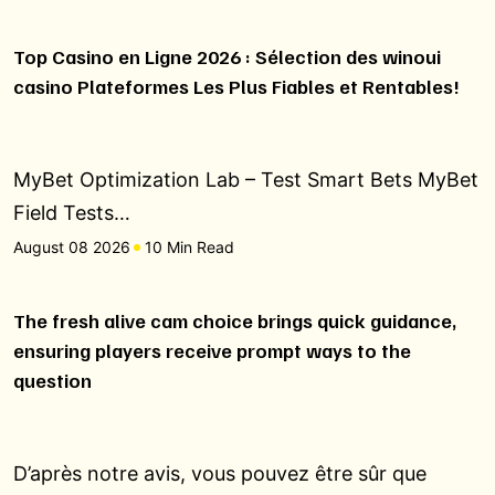
Top Casino en Ligne 2026 : Sélection des winoui
casino Plateformes Les Plus Fiables et Rentables!
MyBet Optimization Lab – Test Smart Bets MyBet
Field Tests…
August 08 2026
10 Min Read
The fresh alive cam choice brings quick guidance,
ensuring players receive prompt ways to the
question
D’après notre avis, vous pouvez être sûr que