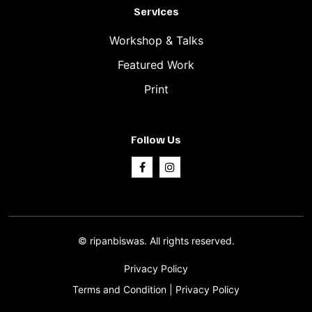
Services
Workshop & Talks
Featured Work
Print
Follow Us
©
ripanbiswas.
All rights reserved.
Privacy Policy
Terms and Condition
|
Privacy Policy