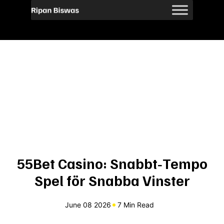
55Bet Casino: Snabbt‑Tempo
Spel för Snabba Vinster
June 08 2026
7 Min Read