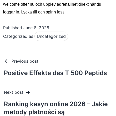
welcome offer nu och upplev adrenalinet direkt när du
loggar in. Lycka till och spinn loss!
Published
June 8, 2026
Categorized as
Uncategorized
Post
Previous post
navigation
Positive Effekte des T 500 Peptids
Next post
Ranking kasyn online 2026 – Jakie
metody płatności są