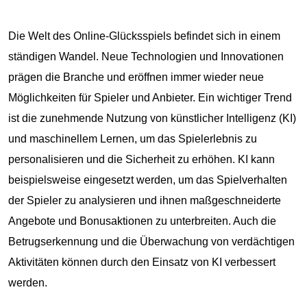
Die Welt des Online-Glücksspiels befindet sich in einem
ständigen Wandel. Neue Technologien und Innovationen
prägen die Branche und eröffnen immer wieder neue
Möglichkeiten für Spieler und Anbieter. Ein wichtiger Trend
ist die zunehmende Nutzung von künstlicher Intelligenz (KI)
und maschinellem Lernen, um das Spielerlebnis zu
personalisieren und die Sicherheit zu erhöhen. KI kann
beispielsweise eingesetzt werden, um das Spielverhalten
der Spieler zu analysieren und ihnen maßgeschneiderte
Angebote und Bonusaktionen zu unterbreiten. Auch die
Betrugserkennung und die Überwachung von verdächtigen
Aktivitäten können durch den Einsatz von KI verbessert
werden.