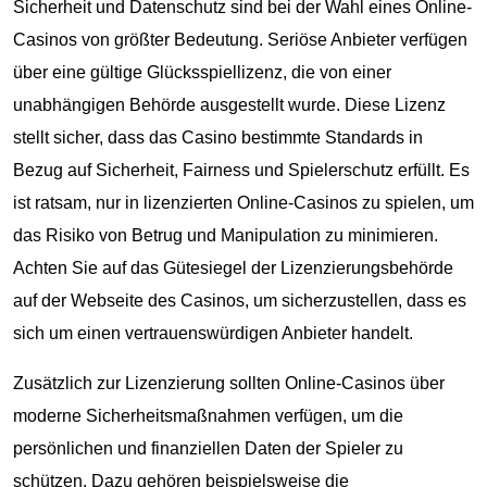
Sicherheit und Datenschutz sind bei der Wahl eines Online-
Casinos von größter Bedeutung. Seriöse Anbieter verfügen
über eine gültige Glücksspiellizenz, die von einer
unabhängigen Behörde ausgestellt wurde. Diese Lizenz
stellt sicher, dass das Casino bestimmte Standards in
Bezug auf Sicherheit, Fairness und Spielerschutz erfüllt. Es
ist ratsam, nur in lizenzierten Online-Casinos zu spielen, um
das Risiko von Betrug und Manipulation zu minimieren.
Achten Sie auf das Gütesiegel der Lizenzierungsbehörde
auf der Webseite des Casinos, um sicherzustellen, dass es
sich um einen vertrauenswürdigen Anbieter handelt.
Zusätzlich zur Lizenzierung sollten Online-Casinos über
moderne Sicherheitsmaßnahmen verfügen, um die
persönlichen und finanziellen Daten der Spieler zu
schützen. Dazu gehören beispielsweise die