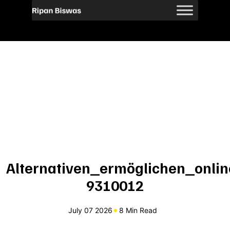
Alternativen_ermöglichen_onli
9310012
July 07 2026
8 Min Read