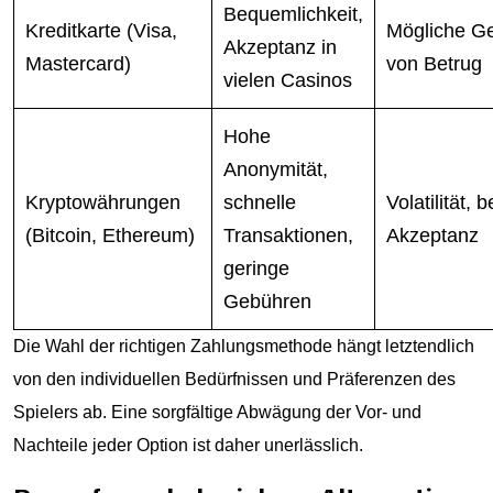
Bequemlichkeit,
Kreditkarte (Visa,
Mögliche Ge
Akzeptanz in
Mastercard)
von Betrug
vielen Casinos
Hohe
Anonymität,
Kryptowährungen
schnelle
Volatilität, 
(Bitcoin, Ethereum)
Transaktionen,
Akzeptanz
geringe
Gebühren
Die Wahl der richtigen Zahlungsmethode hängt letztendlich
von den individuellen Bedürfnissen und Präferenzen des
Spielers ab. Eine sorgfältige Abwägung der Vor- und
Nachteile jeder Option ist daher unerlässlich.