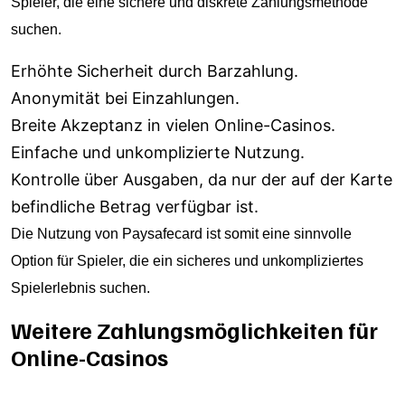
Spieler, die eine sichere und diskrete Zahlungsmethode
suchen.
Erhöhte Sicherheit durch Barzahlung.
Anonymität bei Einzahlungen.
Breite Akzeptanz in vielen Online-Casinos.
Einfache und unkomplizierte Nutzung.
Kontrolle über Ausgaben, da nur der auf der Karte
befindliche Betrag verfügbar ist.
Die Nutzung von Paysafecard ist somit eine sinnvolle
Option für Spieler, die ein sicheres und unkompliziertes
Spielerlebnis suchen.
Weitere Zahlungsmöglichkeiten für
Online-Casinos