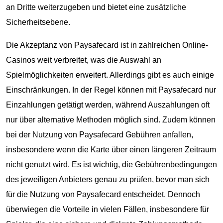
an Dritte weiterzugeben und bietet eine zusätzliche
Sicherheitsebene.
Die Akzeptanz von Paysafecard ist in zahlreichen Online-
Casinos weit verbreitet, was die Auswahl an
Spielmöglichkeiten erweitert. Allerdings gibt es auch einige
Einschränkungen. In der Regel können mit Paysafecard nur
Einzahlungen getätigt werden, während Auszahlungen oft
nur über alternative Methoden möglich sind. Zudem können
bei der Nutzung von Paysafecard Gebühren anfallen,
insbesondere wenn die Karte über einen längeren Zeitraum
nicht genutzt wird. Es ist wichtig, die Gebührenbedingungen
des jeweiligen Anbieters genau zu prüfen, bevor man sich
für die Nutzung von Paysafecard entscheidet. Dennoch
überwiegen die Vorteile in vielen Fällen, insbesondere für