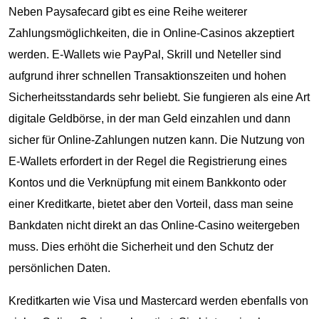
Neben Paysafecard gibt es eine Reihe weiterer
Zahlungsmöglichkeiten, die in Online-Casinos akzeptiert
werden. E-Wallets wie PayPal, Skrill und Neteller sind
aufgrund ihrer schnellen Transaktionszeiten und hohen
Sicherheitsstandards sehr beliebt. Sie fungieren als eine Art
digitale Geldbörse, in der man Geld einzahlen und dann
sicher für Online-Zahlungen nutzen kann. Die Nutzung von
E-Wallets erfordert in der Regel die Registrierung eines
Kontos und die Verknüpfung mit einem Bankkonto oder
einer Kreditkarte, bietet aber den Vorteil, dass man seine
Bankdaten nicht direkt an das Online-Casino weitergeben
muss. Dies erhöht die Sicherheit und den Schutz der
persönlichen Daten.
Kreditkarten wie Visa und Mastercard werden ebenfalls von