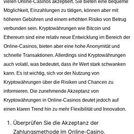
vielen Online-Casinos akzeptiert. Sie bieten eine bequeme
Möglichkeit, Einzahlungen zu tätigen, können aber mit
höheren Gebühren und einem erhöhten Risiko von Betrug
verbunden sein. Kryptowährungen wie Bitcoin und
Ethereum sind eine relativ neue Entwicklung im Bereich der
Online-Casinos, bieten aber eine hohe Anonymität und
schnelle Transaktionen. Allerdings sind Kryptowährungen
auch volatil, was bedeutet, dass ihr Wert stark schwanken
kann. Es ist wichtig, sich vor der Nutzung von
Kryptowährungen über die Risiken und Chancen zu
informieren. Die zunehmende Akzeptanz von
Kryptowährungen in Online-Casinos deutet jedoch auf
einen klaren Trend hin zu mehr Flexibilität und Innovation.
Überprüfen Sie die Akzeptanz der
Zahlungsmethode im Online-Casino.