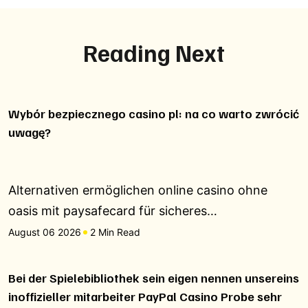
Reading Next
Wybór bezpiecznego casino pl: na co warto zwrócić
uwagę?
Alternativen ermöglichen online casino ohne
oasis mit paysafecard für sicheres…
August 06 2026
2 Min Read
Bei der Spielebibliothek sein eigen nennen unsereins
inoffizieller mitarbeiter PayPal Casino Probe sehr