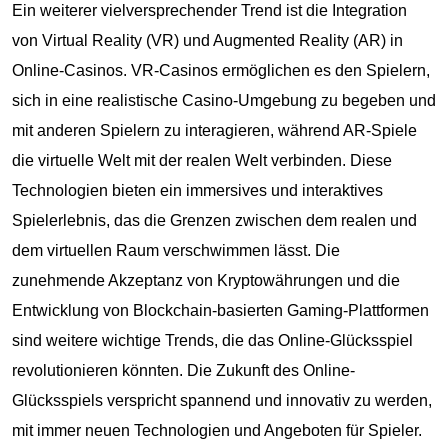
Ein weiterer vielversprechender Trend ist die Integration
von Virtual Reality (VR) und Augmented Reality (AR) in
Online-Casinos. VR-Casinos ermöglichen es den Spielern,
sich in eine realistische Casino-Umgebung zu begeben und
mit anderen Spielern zu interagieren, während AR-Spiele
die virtuelle Welt mit der realen Welt verbinden. Diese
Technologien bieten ein immersives und interaktives
Spielerlebnis, das die Grenzen zwischen dem realen und
dem virtuellen Raum verschwimmen lässt. Die
zunehmende Akzeptanz von Kryptowährungen und die
Entwicklung von Blockchain-basierten Gaming-Plattformen
sind weitere wichtige Trends, die das Online-Glücksspiel
revolutionieren könnten. Die Zukunft des Online-
Glücksspiels verspricht spannend und innovativ zu werden,
mit immer neuen Technologien und Angeboten für Spieler.