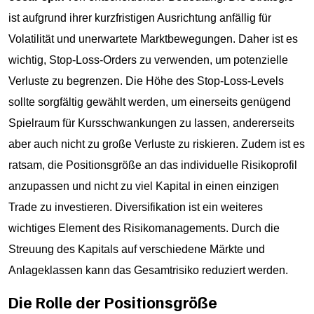
ist aufgrund ihrer kurzfristigen Ausrichtung anfällig für
Volatilität und unerwartete Marktbewegungen. Daher ist es
wichtig, Stop-Loss-Orders zu verwenden, um potenzielle
Verluste zu begrenzen. Die Höhe des Stop-Loss-Levels
sollte sorgfältig gewählt werden, um einerseits genügend
Spielraum für Kursschwankungen zu lassen, andererseits
aber auch nicht zu große Verluste zu riskieren. Zudem ist es
ratsam, die Positionsgröße an das individuelle Risikoprofil
anzupassen und nicht zu viel Kapital in einen einzigen
Trade zu investieren. Diversifikation ist ein weiteres
wichtiges Element des Risikomanagements. Durch die
Streuung des Kapitals auf verschiedene Märkte und
Anlageklassen kann das Gesamtrisiko reduziert werden.
Die Rolle der Positionsgröße