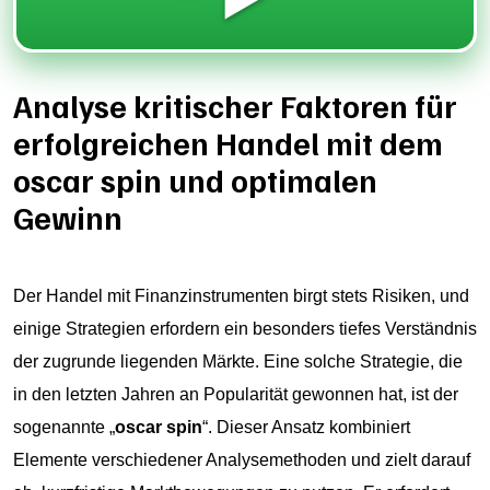
Analyse kritischer Faktoren für
erfolgreichen Handel mit dem
oscar spin und optimalen
Gewinn
Der Handel mit Finanzinstrumenten birgt stets Risiken, und
einige Strategien erfordern ein besonders tiefes Verständnis
der zugrunde liegenden Märkte. Eine solche Strategie, die
in den letzten Jahren an Popularität gewonnen hat, ist der
sogenannte „
oscar spin
“. Dieser Ansatz kombiniert
Elemente verschiedener Analysemethoden und zielt darauf