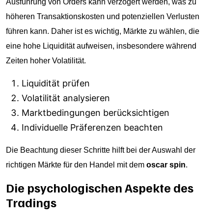
Ausführung von Orders kann verzögert werden, was zu
höheren Transaktionskosten und potenziellen Verlusten
führen kann. Daher ist es wichtig, Märkte zu wählen, die
eine hohe Liquidität aufweisen, insbesondere während
Zeiten hoher Volatilität.
Liquidität prüfen
Volatilität analysieren
Marktbedingungen berücksichtigen
Individuelle Präferenzen beachten
Die Beachtung dieser Schritte hilft bei der Auswahl der
richtigen Märkte für den Handel mit dem
oscar spin
.
Die psychologischen Aspekte des
Tradings