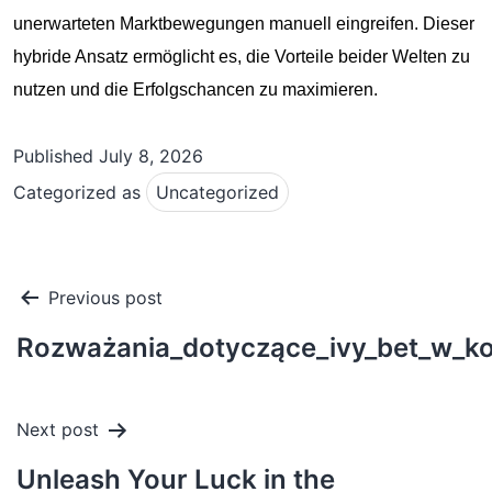
unerwarteten Marktbewegungen manuell eingreifen. Dieser
hybride Ansatz ermöglicht es, die Vorteile beider Welten zu
nutzen und die Erfolgschancen zu maximieren.
Published
July 8, 2026
Categorized as
Uncategorized
Post
Previous post
navigation
Rozważania_dotyczące_ivy_bet_w_k
Next post
Unleash Your Luck in the