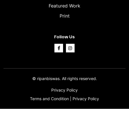
Featured Work
Print
Follow Us
©
ripanbiswas.
All rights reserved.
Privacy Policy
Terms and Condition
|
Privacy Policy