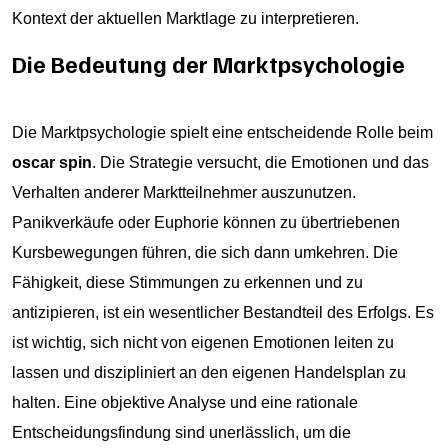
Kontext der aktuellen Marktlage zu interpretieren.
Die Bedeutung der Marktpsychologie
Die Marktpsychologie spielt eine entscheidende Rolle beim
oscar spin
. Die Strategie versucht, die Emotionen und das
Verhalten anderer Marktteilnehmer auszunutzen.
Panikverkäufe oder Euphorie können zu übertriebenen
Kursbewegungen führen, die sich dann umkehren. Die
Fähigkeit, diese Stimmungen zu erkennen und zu
antizipieren, ist ein wesentlicher Bestandteil des Erfolgs. Es
ist wichtig, sich nicht von eigenen Emotionen leiten zu
lassen und diszipliniert an den eigenen Handelsplan zu
halten. Eine objektive Analyse und eine rationale
Entscheidungsfindung sind unerlässlich, um die