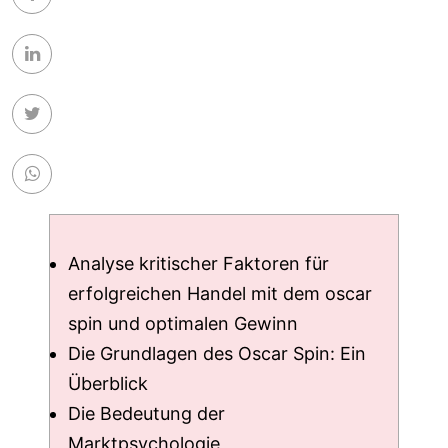
Analyse kritischer Faktoren für
erfolgreichen Handel mit dem oscar
spin und optimalen Gewinn
Die Grundlagen des Oscar Spin: Ein
Überblick
Die Bedeutung der
Marktpsychologie