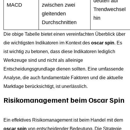
deuten auf
MACD
zwischen zwei
Trendwechsel
gleitenden
hin
Durchschnitten
Die obige Tabelle bietet einen vereinfachten Überblick über
die wichtigsten Indikatoren im Kontext des
oscar spin
. Es
ist wichtig zu betonen, dass diese Indikatoren lediglich
Werkzeuge sind und nicht als alleinige
Entscheidungsgrundlage dienen sollten. Eine umfassende
Analyse, die auch fundamentale Faktoren und die aktuelle
Marktlage berücksichtigt, ist unerlässlich.
Risikomanagement beim Oscar Spin
Ein effektives Risikomanagement ist beim Handel mit dem
oscar spin
von entscheidender Bedeutung. Die Strategie