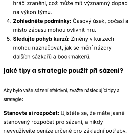
hráči zraněni, což může mít významný dopad
na výkon týmu.
Zohledněte podmínky:
Časový úsek, počasí a
místo zápasu mohou ovlivnit hru.
Sledujte pohyb kurzů:
Změny v kurzech
mohou naznačovat, jak se mění názory
dalších sázkařů a bookmakerů.
Jaké tipy a strategie použít při sázení?
Aby bylo vaše sázení efektivní, zvažte následující tipy a
strategie:
Stanovte si rozpočet:
Ujistěte se, že máte jasně
stanovený rozpočet pro sázení, a nikdy
nevyužívejte peníze určené pro základní potřeby.