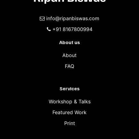
info@ripanbiswas.com
+91 8167800994
About us
About
FAQ
Services
Workshop & Talks
Featured Work
Print