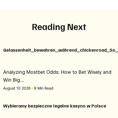
Reading Next
Gelassenheit_bewahren_während_chickenroad_So
Analyzing Mostbet Odds: How to Bet Wisely and
Win Big…
August 10 2026
8 Min Read
Wybieramy bezpieczne legalne kasyno w Polsce