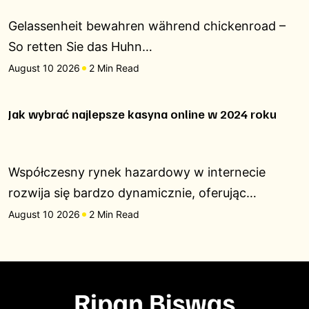
Gelassenheit bewahren während chickenroad –
So retten Sie das Huhn…
August 10 2026
2 Min Read
Jak wybrać najlepsze kasyna online w 2024 roku
Współczesny rynek hazardowy w internecie
rozwija się bardzo dynamicznie, oferując…
August 10 2026
2 Min Read