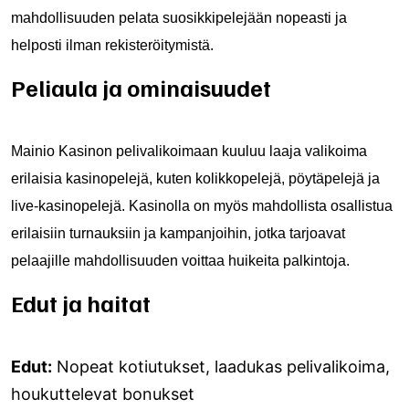
mahdollisuuden pelata suosikkipelejään nopeasti ja
helposti ilman rekisteröitymistä.
Peliaula ja ominaisuudet
Mainio Kasinon pelivalikoimaan kuuluu laaja valikoima
erilaisia kasinopelejä, kuten kolikkopelejä, pöytäpelejä ja
live-kasinopelejä. Kasinolla on myös mahdollista osallistua
erilaisiin turnauksiin ja kampanjoihin, jotka tarjoavat
pelaajille mahdollisuuden voittaa huikeita palkintoja.
Edut ja haitat
Edut:
Nopeat kotiutukset, laadukas pelivalikoima,
houkuttelevat bonukset