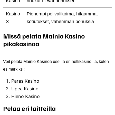
Kasino
houkuttelevat bonukset
Kasino
Pienempi pelivalikoima, hitaammat
X
kotiutukset, vähemmän bonuksia
Missä pelata Mainio Kasino
pikakasinoa
Voit pelata Mainio Kasinoa useilla eri nettikasinoilla, kuten
esimerkiksi:
Paras Kasino
Upea Kasino
Hieno Kasino
Pelaa eri laitteilla