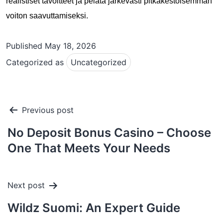
realistiset tavoitteet ja pelata järkevästi pitkäkestoisemman
voiton saavuttamiseksi.
Published
May 18, 2026
Categorized as
Uncategorized
Post
Previous post
navigation
No Deposit Bonus Casino – Choose
One That Meets Your Needs
Next post
Wildz Suomi: An Expert Guide