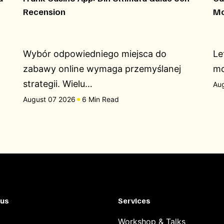
Recension
Mo
Wybór odpowiedniego miejsca do
Le
zabawy online wymaga przemyślanej
mo
strategii. Wielu…
Au
August 07 2026
6 Min Read
 us
Services
Workshop & Talks