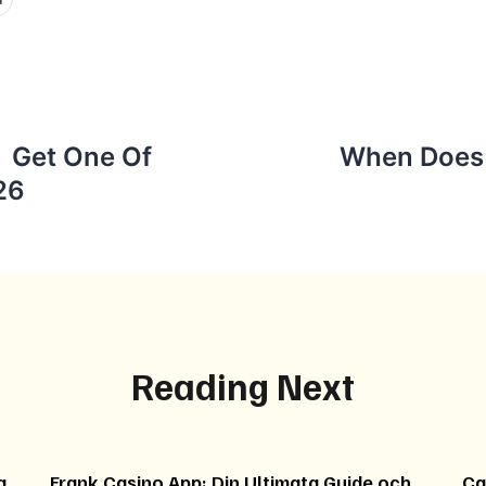
️ Get One Of
When Does 
26
Reading Next
a
Frank Casino App: Din Ultimata Guide och
Ca