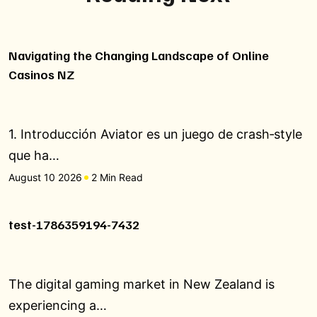
Navigating the Changing Landscape of Online
Casinos NZ
1. Introducción Aviator es un juego de crash‑style
que ha…
August 10 2026
2 Min Read
test-1786359194-7432
The digital gaming market in New Zealand is
experiencing a…