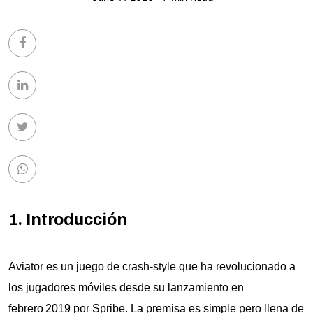
1. Introducción
Aviator es un juego de crash‑style que ha revolucionado a
los jugadores móviles desde su lanzamiento en
febrero 2019 por Spribe. La premisa es simple pero llena de