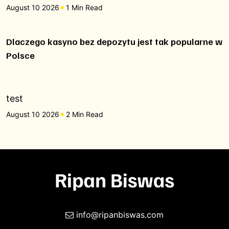
August 10 2026
1 Min Read
Dlaczego kasyno bez depozytu jest tak popularne w
Polsce
test
August 10 2026
2 Min Read
info@ripanbiswas.com