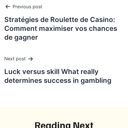
Post
Previous post
navigation
Stratégies de Roulette de Casino:
Comment maximiser vos chances
de gagner
Next post
Luck versus skill What really
determines success in gambling
Reading Next