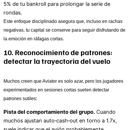
5% de tu bankroll para prolongar la serie de
rondas.
Este enfoque disciplinado asegura que, incluso en rachas
negativas, tu capital se conserve para seguir disfrutando de
la emoción en ráfagas cortas.
10. Reconocimiento de patrones:
detectar la trayectoria del vuelo
Muchos creen que Aviator es solo azar, pero los jugadores
experimentados en sesiones cortas suelen detectar
patrones sutiles:
Pista del comportamiento del grupo.
Cuando
muchos ajustan auto‑cash‑out en torno a 1.7x,
suele indicar que el avión probablemente