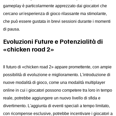
gameplay è particolarmente apprezzato dai giocatori che
cercano un'esperienza di gioco rilassante ma stimolante,
che può essere gustata in brevi sessioni durante i momenti
di pausa.
Evoluzioni Future e Potenzialità di
«chicken road 2»
Il futuro di «chicken road 2» appare promettente, con ampie
possibilità di evoluzione e miglioramento. L'introduzione di
nuove modalità di gioco, come una modalità multiplayer
online in cui i giocatori possono competere tra loro in tempo
reale, potrebbe aggiungere un nuovo livello di sfida e
divertimento. L'aggiunta di eventi speciali a tempo limitato,
con ricompense esclusive, potrebbe incentivare i giocatori a