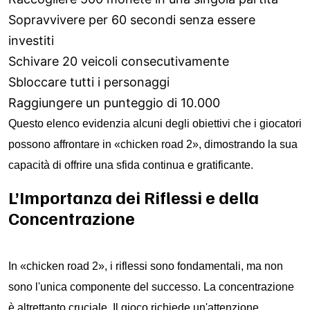
Sopravvivere per 60 secondi senza essere
investiti
Schivare 20 veicoli consecutivamente
Sbloccare tutti i personaggi
Raggiungere un punteggio di 10.000
Questo elenco evidenzia alcuni degli obiettivi che i giocatori
possono affrontare in «chicken road 2», dimostrando la sua
capacità di offrire una sfida continua e gratificante.
L’Importanza dei Riflessi e della
Concentrazione
In «chicken road 2», i riflessi sono fondamentali, ma non
sono l'unica componente del successo. La concentrazione
è altrettanto cruciale. Il gioco richiede un'attenzione