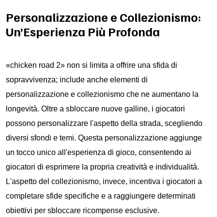
Personalizzazione e Collezionismo:
Un’Esperienza Più Profonda
«chicken road 2» non si limita a offrire una sfida di
sopravvivenza; include anche elementi di
personalizzazione e collezionismo che ne aumentano la
longevità. Oltre a sbloccare nuove galline, i giocatori
possono personalizzare l'aspetto della strada, scegliendo
diversi sfondi e temi. Questa personalizzazione aggiunge
un tocco unico all'esperienza di gioco, consentendo ai
giocatori di esprimere la propria creatività e individualità.
L'aspetto del collezionismo, invece, incentiva i giocatori a
completare sfide specifiche e a raggiungere determinati
obiettivi per sbloccare ricompense esclusive.