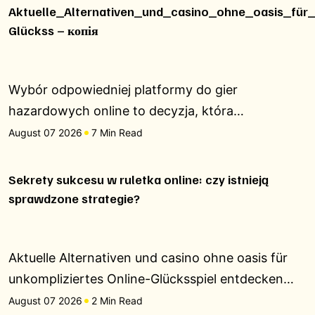
Aktuelle_Alternativen_und_casino_ohne_oasis_für_
Glückss – копія
Wybór odpowiedniej platformy do gier
hazardowych online to decyzja, która…
August 07 2026
7 Min Read
Sekrety sukcesu w ruletka online: czy istnieją
sprawdzone strategie?
Aktuelle Alternativen und casino ohne oasis für
unkompliziertes Online-Glücksspiel entdecken…
August 07 2026
2 Min Read