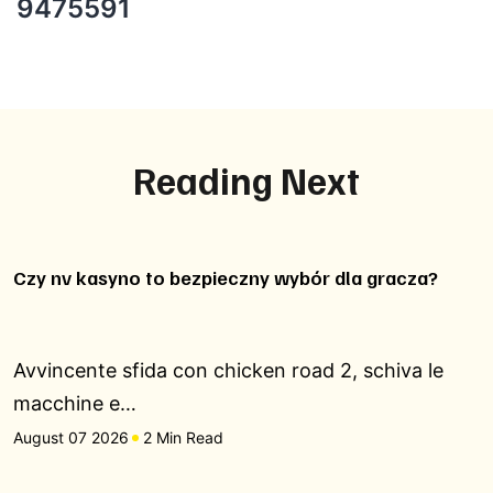
9475591
Reading Next
Czy nv kasyno to bezpieczny wybór dla gracza?
Avvincente sfida con chicken road 2, schiva le
macchine e…
August 07 2026
2 Min Read