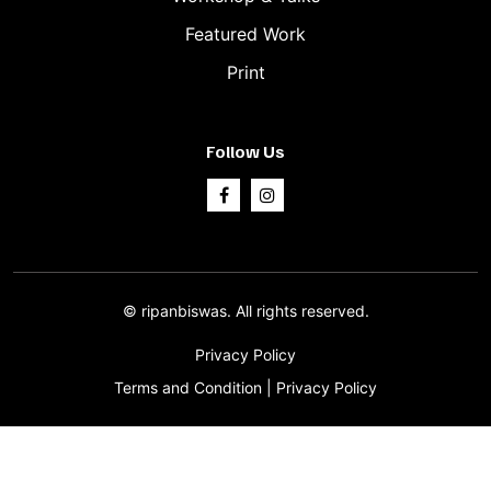
Featured Work
Print
Follow Us
©
ripanbiswas.
All rights reserved.
Privacy Policy
Terms and Condition
|
Privacy Policy