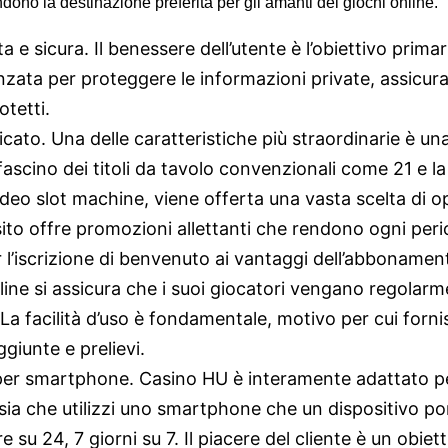
endono la destinazione preferita per gli amanti dei giochi online.
e sicura. Il benessere dell’utente è l’obiettivo primari
nzata per proteggere le informazioni private, assicur
otetti.
ficato. Una delle caratteristiche più straordinarie è un
 fascino dei titoli da tavolo convenzionali come 21 e la
ideo slot machine, viene offerta una vasta scelta di o
l sito offre promozioni allettanti che rendono ogni per
r l’iscrizione di benvenuto ai vantaggi dell’abbonamen
line si assicura che i suoi giocatori vengano regolar
 La facilità d’uso è fondamentale, motivo per cui for
giunte e prelievi.
er smartphone. Casino HU è interamente adattato per 
 sia che utilizzi uno smartphone che un dispositivo por
u 24, 7 giorni su 7. Il piacere del cliente è un obietti