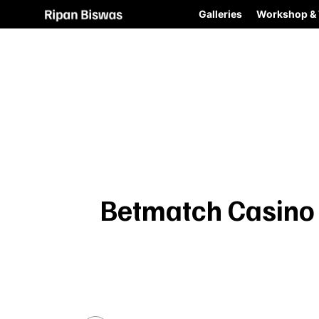
Galleries
Workshop & 
Betmatch Casino è