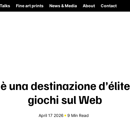
Talks
Fine art prints
News & Media
About
Contact
 una destinazione d’élite 
giochi sul Web
April 17 2026
9 Min Read