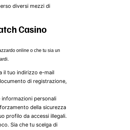
erso diversi mezzi di
match Casino
azzardo online o che tu sia un
ardi.
a il tuo indirizzo e-mail
 documento di registrazione,
e informazioni personali
fforzamento della sicurezza
 profilo da accessi illegali.
ioco. Sia che tu scelga di