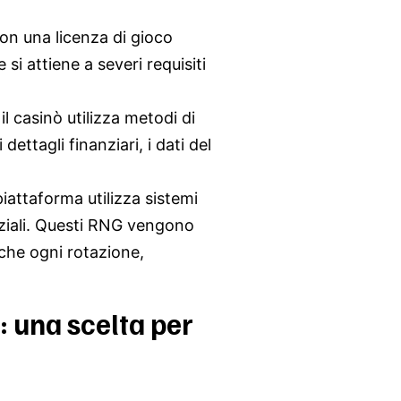
n una licenza di gioco
si attiene a severi requisiti
l casinò utilizza metodi di
dettagli finanziari, i dati del
iattaforma utilizza sistemi
ziali. Questi RNG vengono
 che ogni rotazione,
: una scelta per