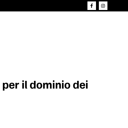
per il dominio dei