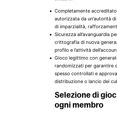
Completamente accreditato e
autorizzata da un’autorità di
di imparzialità, rafforzament
Sicurezza all’avanguardia per
crittografia di nuova generazio
profilo e l’attività dell’accoun
Gioco legittimo con generato
randomizzati per garantire 
spesso controllati e approvat
distribuzione o lancio dei cu
Selezione di gio
ogni membro