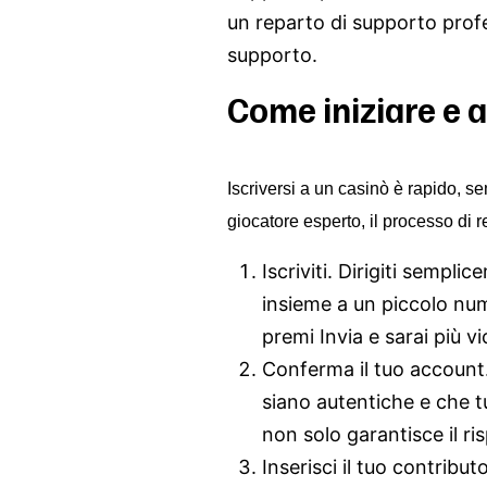
un reparto di supporto profe
supporto.
Come iniziare e 
Iscriversi a un casinò è rapido, s
giocatore esperto, il processo di r
Iscriviti. Dirigiti sempli
insieme a un piccolo num
premi Invia e sarai più vi
Conferma il tuo account.
siano autentiche e che t
non solo garantisce il ri
Inserisci il tuo contribut