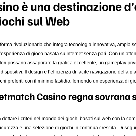
no è una destinazione d’él
iochi sul Web
orma rivoluzionaria che integra tecnologia innovativa, ampia sel
n’esperienza di gioco basata su Internet senza pari. Con un’atten
ori possano assaporare la grafica eccellente, un gameplay priv
 dispositivi. Il design e l’efficienza di facile navigazione della 
ochi preferiti con il minimo fastidio, fornendo un’esperienza di gioc
Betmatch Casino regna sovrana 
dettare i criteri nel mondo dei giochi basati sul web con la com
curezza e una selezione di giochi in continua crescita. Di segu