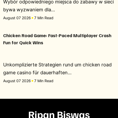
Wybór odpowiedniego miejsca do zabawy w sieci
bywa wyzwaniem dla…
August 07 2026
7 Min Read
Chicken Road Game: Fast-Paced Multiplayer Crash
Fun for Quick Wins
Unkomplizierte Strategien rund um chicken road
game casino für dauerhaften…
August 07 2026
7 Min Read