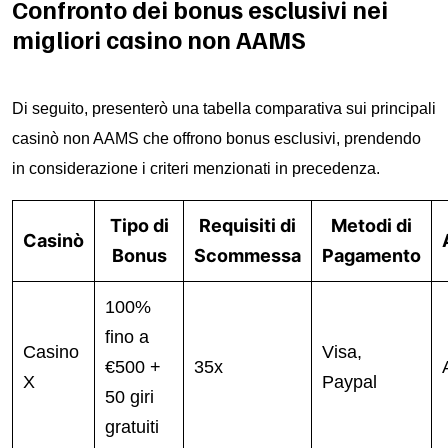
Confronto dei bonus esclusivi nei
migliori casino non AAMS
Di seguito, presenterò una tabella comparativa sui principali
casinò non AAMS che offrono bonus esclusivi, prendendo
in considerazione i criteri menzionati in precedenza.
Tipo di
Requisiti di
Metodi di
Casinò
Bonus
Scommessa
Pagamento
100%
fino a
Casino
Visa,
€500 +
35x
X
Paypal
50 giri
gratuiti