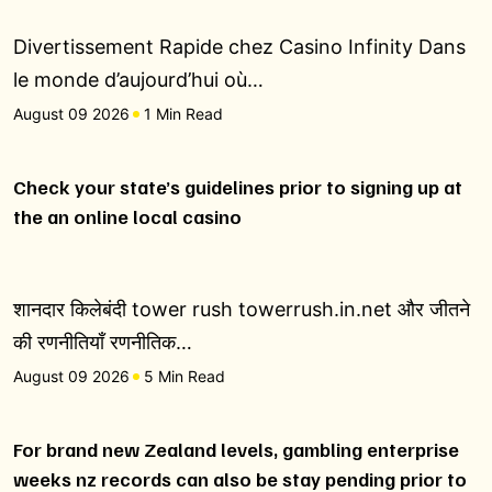
Divertissement Rapide chez Casino Infinity Dans
le monde d’aujourd’hui où…
August 09 2026
1 Min Read
Check your state’s guidelines prior to signing up at
the an online local casino
शानदार किलेबंदी tower rush towerrush.in.net और जीतने
की रणनीतियाँ रणनीतिक…
August 09 2026
5 Min Read
For brand new Zealand levels, gambling enterprise
weeks nz records can also be stay pending prior to