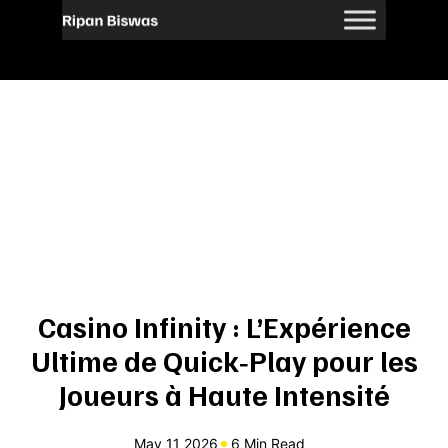
Casino Infinity : L’Expérience
Ultime de Quick‑Play pour les
Joueurs à Haute Intensité
May 11 2026
6 Min Read