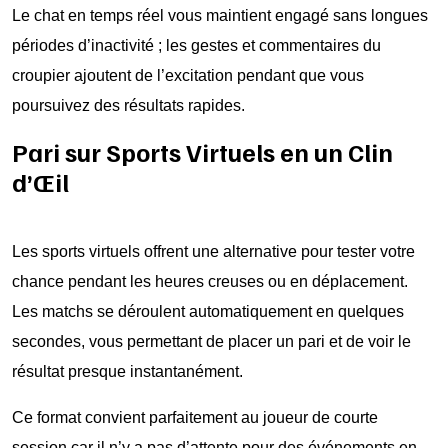
Le chat en temps réel vous maintient engagé sans longues
périodes d’inactivité ; les gestes et commentaires du
croupier ajoutent de l’excitation pendant que vous
poursuivez des résultats rapides.
Pari sur Sports Virtuels en un Clin
d’Œil
Les sports virtuels offrent une alternative pour tester votre
chance pendant les heures creuses ou en déplacement.
Les matchs se déroulent automatiquement en quelques
secondes, vous permettant de placer un pari et de voir le
résultat presque instantanément.
Ce format convient parfaitement au joueur de courte
session car il n’y a pas d’attente pour des événements en