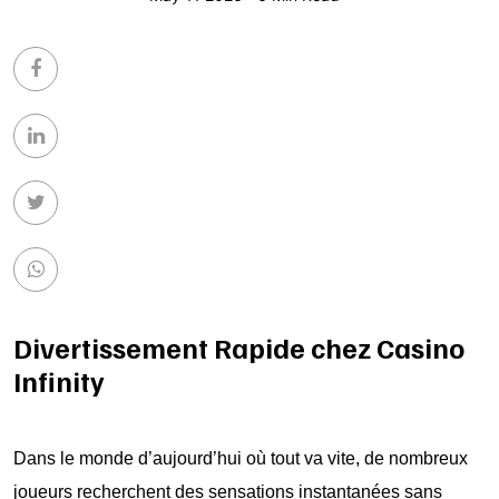
Divertissement Rapide chez Casino
Infinity
Dans le monde d’aujourd’hui où tout va vite, de nombreux
joueurs recherchent des sensations instantanées sans