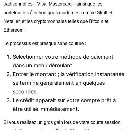
traditionnelles—Visa, Mastercard—ainsi que les
portefeuilles électroniques modernes comme Skrill et
Neteller, et les cryptomonnaies telles que Bitcoin et
Ethereum.
Le processus est presque sans couture :
Sélectionner votre méthode de paiement
dans un menu déroulant.
Entrer le montant ; la vérification instantanée
se termine généralement en quelques
secondes.
Le crédit apparaît sur votre compte prêt à
être utilisé immédiatement.
Si vous réalisez un gros gain lors de votre courte session,