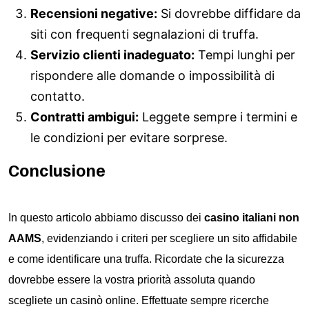
Recensioni negative:
Si dovrebbe diffidare da
siti con frequenti segnalazioni di truffa.
Servizio clienti inadeguato:
Tempi lunghi per
rispondere alle domande o impossibilità di
contatto.
Contratti ambigui:
Leggete sempre i termini e
le condizioni per evitare sorprese.
Conclusione
In questo articolo abbiamo discusso dei
casino italiani non
AAMS
, evidenziando i criteri per scegliere un sito affidabile
e come identificare una truffa. Ricordate che la sicurezza
dovrebbe essere la vostra priorità assoluta quando
scegliete un casinò online. Effettuate sempre ricerche