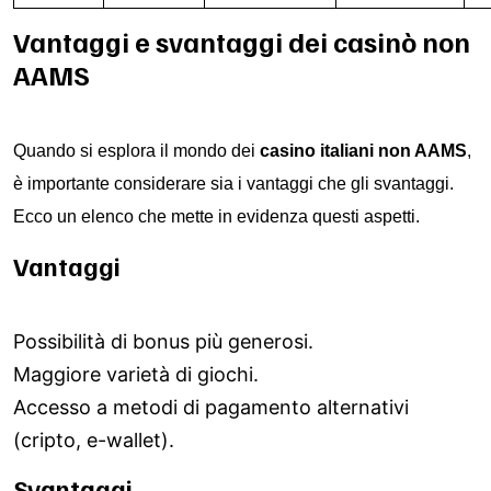
Vantaggi e svantaggi dei casinò non
AAMS
Quando si esplora il mondo dei
casino italiani non AAMS
,
è importante considerare sia i vantaggi che gli svantaggi.
Ecco un elenco che mette in evidenza questi aspetti.
Vantaggi
Possibilità di bonus più generosi.
Maggiore varietà di giochi.
Accesso a metodi di pagamento alternativi
(cripto, e-wallet).
Svantaggi