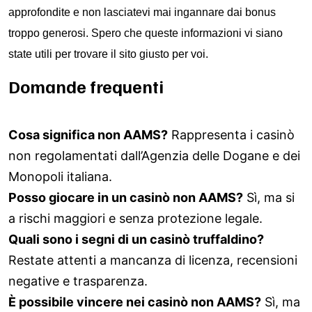
approfondite e non lasciatevi mai ingannare dai bonus
troppo generosi. Spero che queste informazioni vi siano
state utili per trovare il sito giusto per voi.
Domande frequenti
Cosa significa non AAMS?
Rappresenta i casinò
non regolamentati dall’Agenzia delle Dogane e dei
Monopoli italiana.
Posso giocare in un casinò non AAMS?
Sì, ma si
a rischi maggiori e senza protezione legale.
Quali sono i segni di un casinò truffaldino?
Restate attenti a mancanza di licenza, recensioni
negative e trasparenza.
È possibile vincere nei casinò non AAMS?
Sì, ma