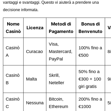
vantaggi e svantaggi. Questo vi aiuterà a prendere una
decisione informata.
Nome
Metodi di
Bonus di
Licenza
V
Casinò
Pagamento
Benvenuto
Visa,
Casinò
100% fino a
Curacao
Mastercard,
8
A
€500
PayPal
50% fino a
Casinò
Skrill,
Malta
€300 + 100
9
B
Neteller
giri gratis
Casinò
Bitcoin,
200% fino a
Nessuna
5
C
Ethereum
€1000