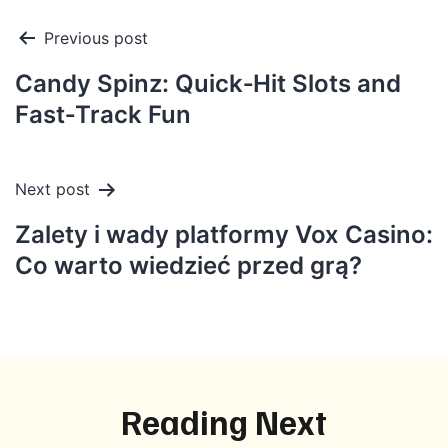
Post
Previous post
navigation
Candy Spinz: Quick‑Hit Slots and
Fast‑Track Fun
Next post
Zalety i wady platformy Vox Casino:
Co warto wiedzieć przed grą?
Reading Next