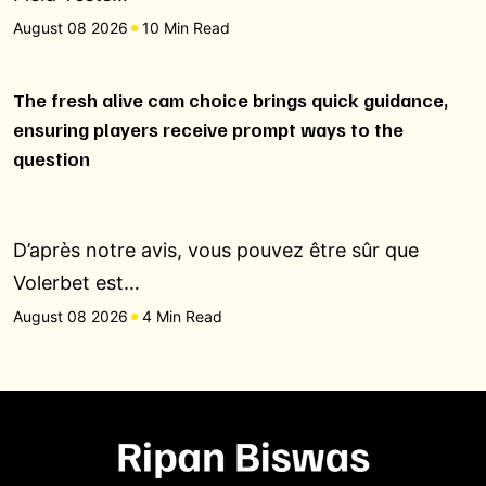
August 08 2026
10 Min Read
The fresh alive cam choice brings quick guidance,
ensuring players receive prompt ways to the
question
D’après notre avis, vous pouvez être sûr que
Volerbet est…
August 08 2026
4 Min Read