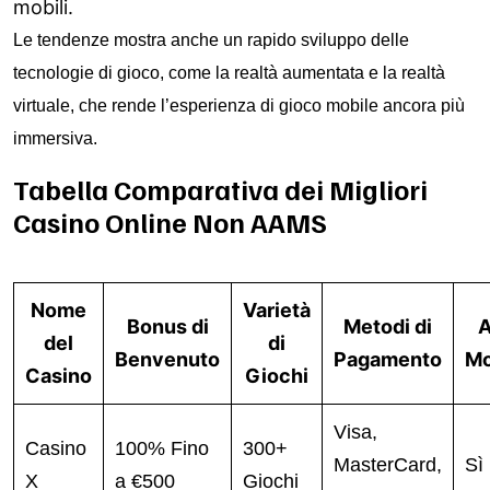
mobili.
Le tendenze mostra anche un rapido sviluppo delle
tecnologie di gioco, come la realtà aumentata e la realtà
virtuale, che rende l’esperienza di gioco mobile ancora più
immersiva.
Tabella Comparativa dei Migliori
Casino Online Non AAMS
Nome
Varietà
Bonus di
Metodi di
del
di
Benvenuto
Pagamento
Mo
Casino
Giochi
Visa,
Casino
100% Fino
300+
MasterCard,
Sì
X
a €500
Giochi