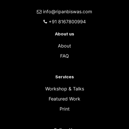
info@ripanbiswas.com
+91 8167800994
About us
About
FAQ
Services
Workshop & Talks
Featured Work
Print