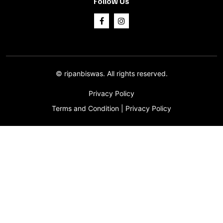
Follow Us
©
ripanbiswas.
All rights reserved.
Privacy Policy
Terms and Condition
|
Privacy Policy