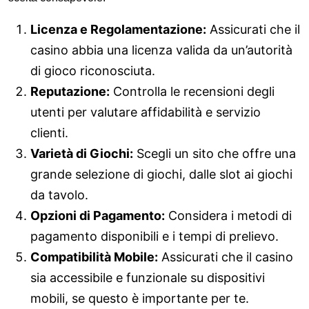
Licenza e Regolamentazione:
Assicurati che il
casino abbia una licenza valida da un’autorità
di gioco riconosciuta.
Reputazione:
Controlla le recensioni degli
utenti per valutare affidabilità e servizio
clienti.
Varietà di Giochi:
Scegli un sito che offre una
grande selezione di giochi, dalle slot ai giochi
da tavolo.
Opzioni di Pagamento:
Considera i metodi di
pagamento disponibili e i tempi di prelievo.
Compatibilità Mobile:
Assicurati che il casino
sia accessibile e funzionale su dispositivi
mobili, se questo è importante per te.