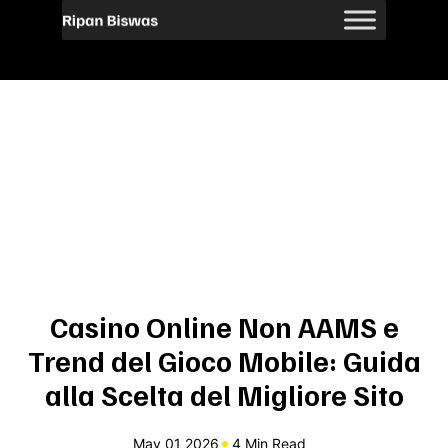
Casino Online Non AAMS e
Trend del Gioco Mobile: Guida
alla Scelta del Migliore Sito
May 01 2026
4 Min Read