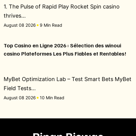
1. The Pulse of Rapid Play Rocket Spin casino
thrives…
August 08 2026
9 Min Read
Top Casino en Ligne 2026 : Sélection des winoui
casino Plateformes Les Plus Fiables et Rentables!
MyBet Optimization Lab – Test Smart Bets MyBet
Field Tests…
August 08 2026
10 Min Read