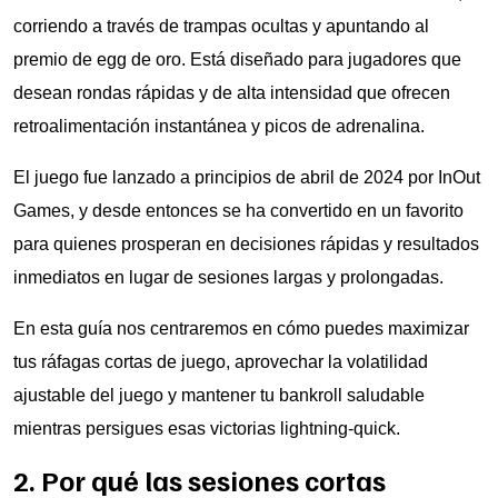
corriendo a través de trampas ocultas y apuntando al
premio de egg de oro. Está diseñado para jugadores que
desean rondas rápidas y de alta intensidad que ofrecen
retroalimentación instantánea y picos de adrenalina.
El juego fue lanzado a principios de abril de 2024 por InOut
Games, y desde entonces se ha convertido en un favorito
para quienes prosperan en decisiones rápidas y resultados
inmediatos en lugar de sesiones largas y prolongadas.
En esta guía nos centraremos en cómo puedes maximizar
tus ráfagas cortas de juego, aprovechar la volatilidad
ajustable del juego y mantener tu bankroll saludable
mientras persigues esas victorias lightning‑quick.
2. Por qué las sesiones cortas