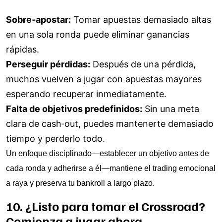
Sobre‑apostar:
Tomar apuestas demasiado altas
en una sola ronda puede eliminar ganancias
rápidas.
Perseguir pérdidas:
Después de una pérdida,
muchos vuelven a jugar con apuestas mayores
esperando recuperar inmediatamente.
Falta de objetivos predefinidos:
Sin una meta
clara de cash‑out, puedes mantenerte demasiado
tiempo y perderlo todo.
Un enfoque disciplinado—establecer un objetivo antes de
cada ronda y adherirse a él—mantiene el trading emocional
a raya y preserva tu bankroll a largo plazo.
10. ¿Listo para tomar el Crossroad?
Comienza a jugar ahora