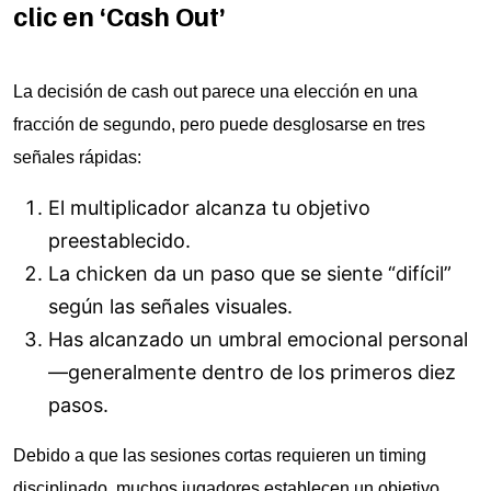
clic en ‘Cash Out’
La decisión de cash out parece una elección en una
fracción de segundo, pero puede desglosarse en tres
señales rápidas:
El multiplicador alcanza tu objetivo
preestablecido.
La chicken da un paso que se siente “difícil”
según las señales visuales.
Has alcanzado un umbral emocional personal
—generalmente dentro de los primeros diez
pasos.
Debido a que las sesiones cortas requieren un timing
disciplinado, muchos jugadores establecen un objetivo