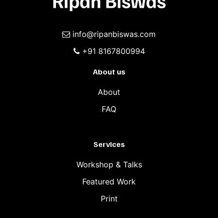
info@ripanbiswas.com
+91 8167800994
About us
About
FAQ
Services
Workshop & Talks
Featured Work
Print