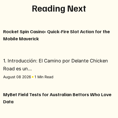
Reading Next
Rocket Spin Casino: Quick‑Fire Slot Action for the
Mobile Maverick
1. Introducción: El Camino por Delante Chicken
Road es un…
August 08 2026
1 Min Read
MyBet Field Tests for Australian Bettors Who Love
Data