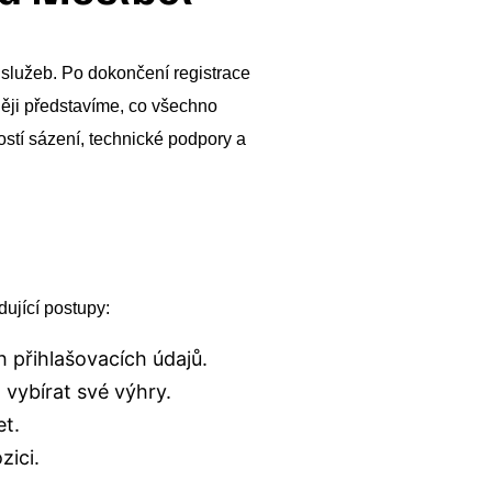
h služeb. Po dokončení registrace
bněji představíme, co všechno
tí sázení, technické podpory a
dující postupy:
 přihlašovacích údajů.
 vybírat své výhry.
et.
zici.