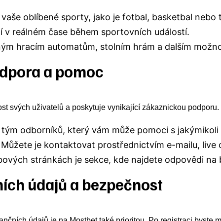
vaše oblíbené sporty, jako je fotbal, basketbal nebo t
 v reálném čase během sportovních událostí.
zným hracím automatům, stolním hrám a dalším možn
odpora a pomoc
t svých uživatelů a poskytuje vynikající zákaznickou podporu.
e tým odborníků, který vám může pomoci s jakýmikol
Můžete je kontaktovat prostřednictvím e-mailu, live 
vých stránkách je sekce, kde najdete odpovědi na 
ních údajů a bezpečnost
nčních údajů je na Mostbet také prioritou. Po registraci byste m