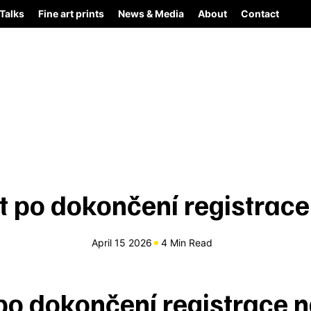
Talks
Fine art prints
News & Media
About
Contact
 po dokončení registrac
April 15 2026
4 Min Read
po dokončení registrace 