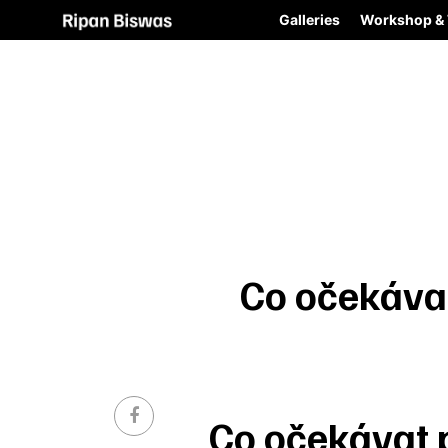
Galleries
Workshop & 
Co očekávat
Co očekávat 