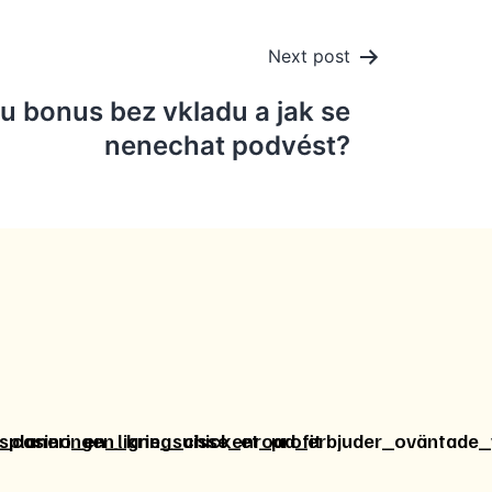
Next post
u bonus bez vkladu a jak se
nenechat podvést?
r_casino_en_ligne_suisse_et_profit
splaneringen_kring_chickenroad_erbjuder_oväntade