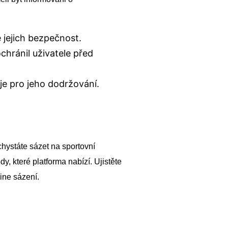
 jejich bezpečnost.
hránil uživatele před
e pro jeho dodržování.
hystáte sázet na sportovní
y, které platforma nabízí. Ujistěte
ine sázení.