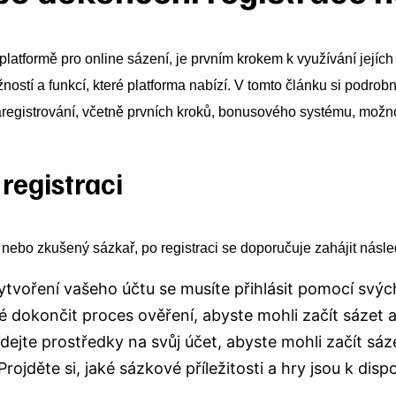
platformě pro online sázení, je prvním krokem k využívání jejíc
ností a funkcí, které platforma nabízí. V tomto článku si podro
gistrování, včetně prvních kroků, bonusového systému, možnos
 registraci
 nebo zkušený sázkař, po registraci se doporučuje zahájit násle
tvoření vašeho účtu se musíte přihlásit pomocí svých
é dokončit proces ověření, abyste mohli začít sázet a
dejte prostředky na svůj účet, abyste mohli začít sáz
rojděte si, jaké sázkové příležitosti a hry jsou k dispo