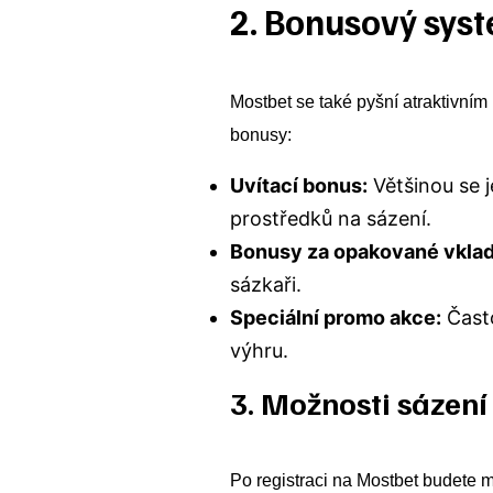
2. Bonusový sys
Mostbet se také pyšní atraktivním
bonusy:
Uvítací bonus:
Většinou se 
prostředků na sázení.
Bonusy za opakované vklad
sázkaři.
Speciální promo akce:
Často
výhru.
3. Možnosti sázení 
Po registraci na Mostbet budete m