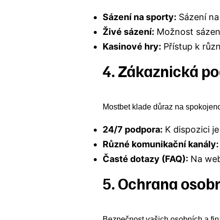
Sázení na sporty:
Sázení na 
Živé sázení:
Možnost sázení
Kasinové hry:
Přístup k rů
4. Zákaznická p
Mostbet klade důraz na spokojenos
24/7 podpora:
K dispozici j
Různé komunikační kanály:
Časté dotazy (FAQ):
Na webo
5. Ochrana osob
Bezpečnost vašich osobních a fina