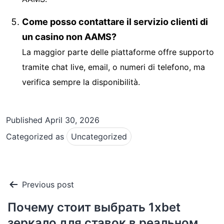
Come posso contattare il servizio clienti di
un casino non AAMS?
La maggior parte delle piattaforme offre supporto
tramite chat live, email, o numeri di telefono, ma
verifica sempre la disponibilità.
Published
April 30, 2026
Categorized as
Uncategorized
Post
Previous post
navigation
Почему стоит выбрать 1xbet
зеркало для ставок в реальном