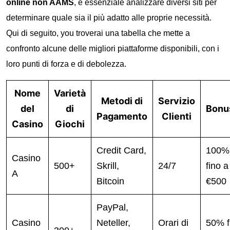
online non AAMS
, è essenziale analizzare diversi siti per
determinare quale sia il più adatto alle proprie necessità.
Qui di seguito, you troverai una tabella che mette a
confronto alcune delle migliori piattaforme disponibili, con i
loro punti di forza e di debolezza.
Nome
Varietà
Metodi di
Servizio
del
di
Bonu
Pagamento
Clienti
Casino
Giochi
Credit Card,
100%
Casino
500+
Skrill,
24/7
fino a
A
Bitcoin
€500
PayPal,
Casino
Neteller,
Orari di
50% f