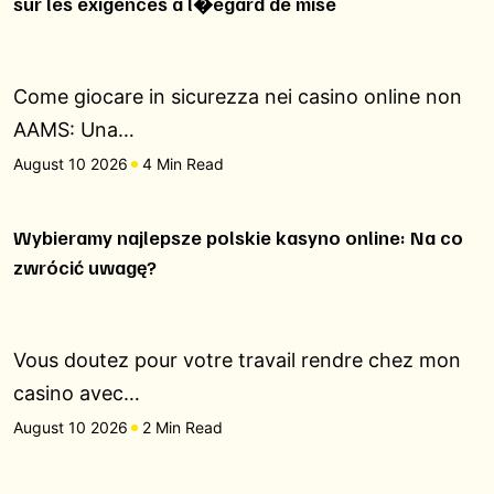
sur les exigences a l�egard de mise
Come giocare in sicurezza nei casino online non
AAMS: Una…
August 10 2026
4 Min Read
Wybieramy najlepsze polskie kasyno online: Na co
zwrócić uwagę?
Vous doutez pour votre travail rendre chez mon
casino avec…
August 10 2026
2 Min Read