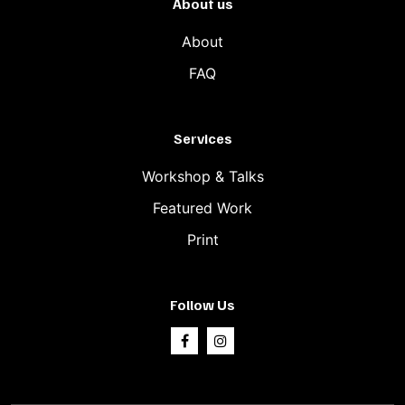
About us
About
FAQ
Services
Workshop & Talks
Featured Work
Print
Follow Us