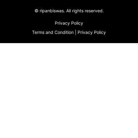
©
ripanbiswas.
All rights reserved.
Privacy Policy
Terms and Condition
|
Privacy Policy