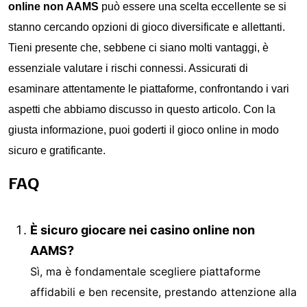
online non AAMS
può essere una scelta eccellente se si
stanno cercando opzioni di gioco diversificate e allettanti.
Tieni presente che, sebbene ci siano molti vantaggi, è
essenziale valutare i rischi connessi. Assicurati di
esaminare attentamente le piattaforme, confrontando i vari
aspetti che abbiamo discusso in questo articolo. Con la
giusta informazione, puoi goderti il gioco online in modo
sicuro e gratificante.
FAQ
È sicuro giocare nei casino online non
AAMS?
Sì, ma è fondamentale scegliere piattaforme
affidabili e ben recensite, prestando attenzione alla