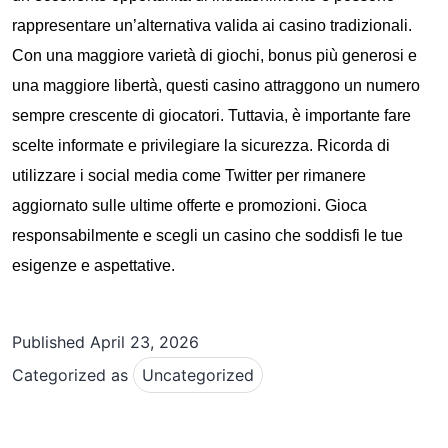
rappresentare un’alternativa valida ai casino tradizionali.
Con una maggiore varietà di giochi, bonus più generosi e
una maggiore libertà, questi casino attraggono un numero
sempre crescente di giocatori. Tuttavia, è importante fare
scelte informate e privilegiare la sicurezza. Ricorda di
utilizzare i social media come
Twitter
per rimanere
aggiornato sulle ultime offerte e promozioni. Gioca
responsabilmente e scegli un casino che soddisfi le tue
esigenze e aspettative.
Published
April 23, 2026
Categorized as
Uncategorized