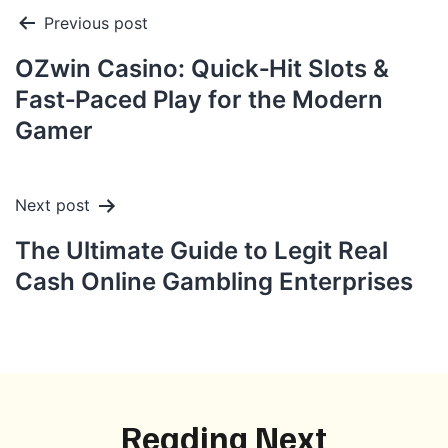
Post
Previous post
navigation
OZwin Casino: Quick‑Hit Slots &
Fast‑Paced Play for the Modern
Gamer
Next post
The Ultimate Guide to Legit Real
Cash Online Gambling Enterprises
Reading Next