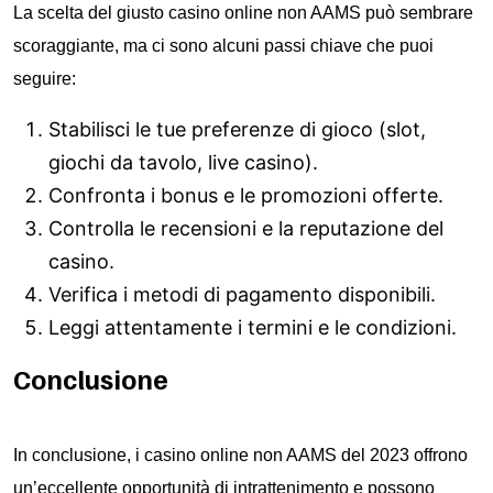
La scelta del giusto casino online non AAMS può sembrare
scoraggiante, ma ci sono alcuni passi chiave che puoi
seguire:
Stabilisci le tue preferenze di gioco (slot,
giochi da tavolo, live casino).
Confronta i bonus e le promozioni offerte.
Controlla le recensioni e la reputazione del
casino.
Verifica i metodi di pagamento disponibili.
Leggi attentamente i termini e le condizioni.
Conclusione
In conclusione, i casino online non AAMS del 2023 offrono
un’eccellente opportunità di intrattenimento e possono