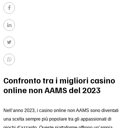
Confronto tra i migliori casino
online non AAMS del 2023
Nell’anno 2023, i casino online non AAMS sono diventati
una scelta sempre più popolare tra gli appassionati di
giochi d’azzardo. Queste piattaforme offrono un’ampia