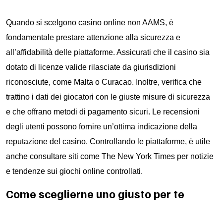
Quando si scelgono casino online non AAMS, è
fondamentale prestare attenzione alla sicurezza e
all’affidabilità delle piattaforme. Assicurati che il casino sia
dotato di licenze valide rilasciate da giurisdizioni
riconosciute, come Malta o Curacao. Inoltre, verifica che
trattino i dati dei giocatori con le giuste misure di sicurezza
e che offrano metodi di pagamento sicuri. Le recensioni
degli utenti possono fornire un’ottima indicazione della
reputazione del casino. Controllando le piattaforme, è utile
anche consultare siti come
The New York Times
per notizie
e tendenze sui giochi online controllati.
Come sceglierne uno giusto per te