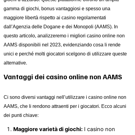
gamma di giochi, bonus vantaggiosi e spesso una
maggiore libertà rispetto ai casino regolamentati
dall’Agenzia delle Dogane e dei Monopoli (AAMS). In
questo articolo, analizzeremo i migliori casino online non
AAMS disponibili nel 2023, evidenziando cosa li rende
unici e perché molti giocatori scelgono di utilizzare queste
alternative.
Vantaggi dei casino online non AAMS
Ci sono diversi vantaggi nell’utilizzare i casino online non
AAMS, che li rendono attraenti per i giocatori. Ecco alcuni
dei punti chiave:
Maggiore varietà di giochi:
I casino non