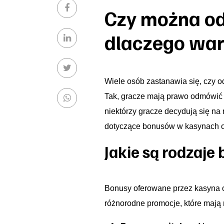
Czy można od
dlaczego war
Wiele osób zastanawia się, czy o
Tak, gracze mają prawo odmówić 
niektórzy gracze decydują się na
dotyczące bonusów w kasynach on
Jakie są rodzaje
Bonusy oferowane przez kasyna o
różnorodne promocje, które mają n