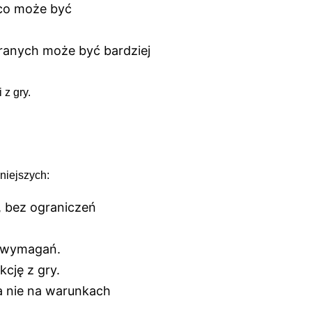
co może być
ranych może być bardziej
z gry.
niejszych:
, bez ograniczeń
 wymagań.
kcję z gry.
a nie na warunkach