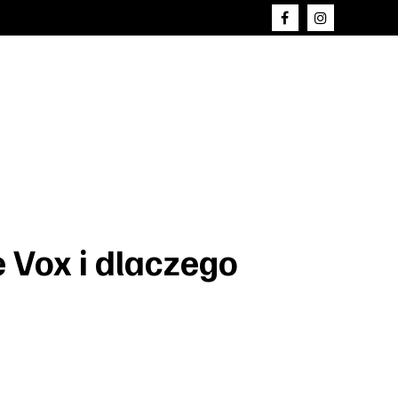
Vox i dlaczego