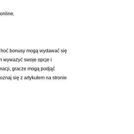
online.
. Choć bonusy mogą wydawać się
en wyważyć swoje opcje i
rmacji, gracze mogą podjąć
znaj się z artykułem na stronie