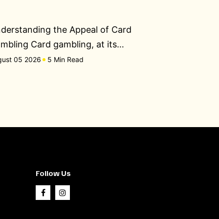
derstanding the Appeal of Card
mbling Card gambling, at its…
gust 05 2026
5 Min Read
Follow Us