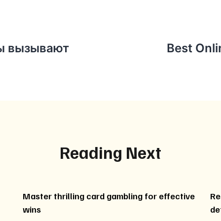
ы вызывают
Best Onli
Reading Next
Master thrilling card gambling for effective
Re
wins
de