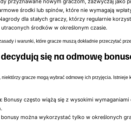
y przyznawane nowym graczom, zazwyczaj jako pro
rmowe środki lub spinów, które nie wymagają wpłaty
agrody dla stałych graczy, którzy regularnie korzyst
 utraconych środków w określonym czasie.
sady i warunki, które gracze muszą dokładnie przeczytać prze
 decydują się na odmowę bonu
niektórzy gracze mogą wybrać odmowę ich przyjęcia. Istnieje k
:
Bonusy często wiążą się z wysokimi wymaganiami 
.
 bonusy można wykorzystać tylko w określonych gra