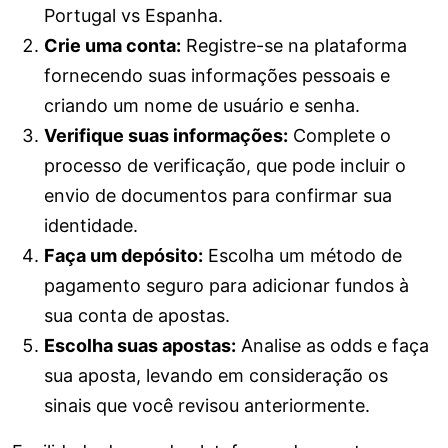
Portugal vs Espanha.
Crie uma conta:
Registre-se na plataforma
fornecendo suas informações pessoais e
criando um nome de usuário e senha.
Verifique suas informações:
Complete o
processo de verificação, que pode incluir o
envio de documentos para confirmar sua
identidade.
Faça um depósito:
Escolha um método de
pagamento seguro para adicionar fundos à
sua conta de apostas.
Escolha suas apostas:
Analise as odds e faça
sua aposta, levando em consideração os
sinais que você revisou anteriormente.