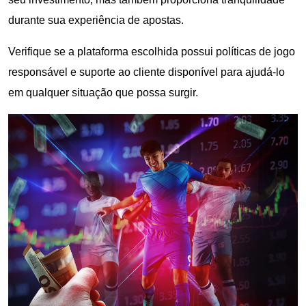
durante sua experiência de apostas.
Verifique se a plataforma escolhida possui políticas de jogo
responsável e suporte ao cliente disponível para ajudá-lo
em qualquer situação que possa surgir.