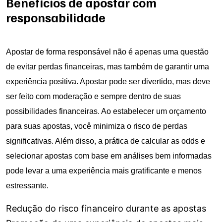
Benefícios de apostar com
responsabilidade
Apostar de forma responsável não é apenas uma questão
de evitar perdas financeiras, mas também de garantir uma
experiência positiva. Apostar pode ser divertido, mas deve
ser feito com moderação e sempre dentro de suas
possibilidades financeiras. Ao estabelecer um orçamento
para suas apostas, você minimiza o risco de perdas
significativas. Além disso, a prática de calcular as odds e
selecionar apostas com base em análises bem informadas
pode levar a uma experiência mais gratificante e menos
estressante.
Redução do risco financeiro durante as apostas