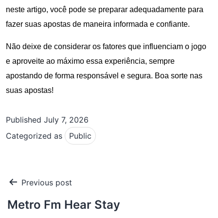
neste artigo, você pode se preparar adequadamente para
fazer suas apostas de maneira informada e confiante.
Não deixe de considerar os fatores que influenciam o jogo
e aproveite ao máximo essa experiência, sempre
apostando de forma responsável e segura. Boa sorte nas
suas apostas!
Published
July 7, 2026
Categorized as
Public
Post
Previous post
navigation
Metro Fm Hear Stay