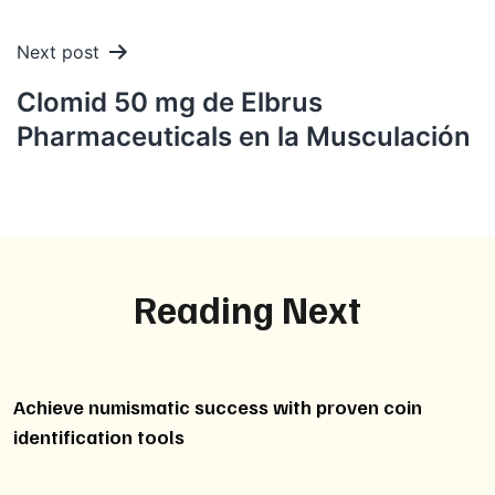
Next post
Clomid 50 mg de Elbrus
Pharmaceuticals en la Musculación
Reading Next
Achieve numismatic success with proven coin
identification tools