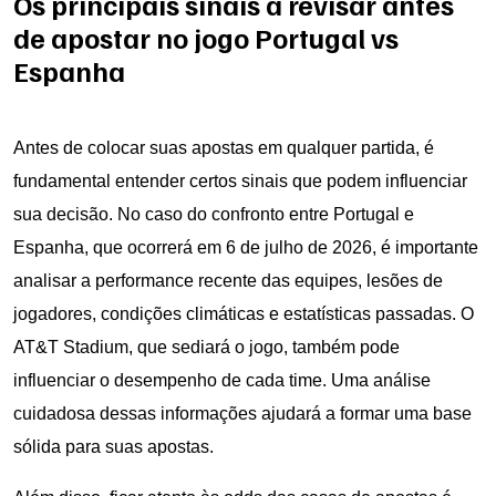
Os principais sinais a revisar antes
de apostar no jogo Portugal vs
Espanha
Antes de colocar suas apostas em qualquer partida, é
fundamental entender certos sinais que podem influenciar
sua decisão. No caso do confronto entre Portugal e
Espanha, que ocorrerá em 6 de julho de 2026, é importante
analisar a performance recente das equipes, lesões de
jogadores, condições climáticas e estatísticas passadas. O
AT&T Stadium, que sediará o jogo, também pode
influenciar o desempenho de cada time. Uma análise
cuidadosa dessas informações ajudará a formar uma base
sólida para suas apostas.