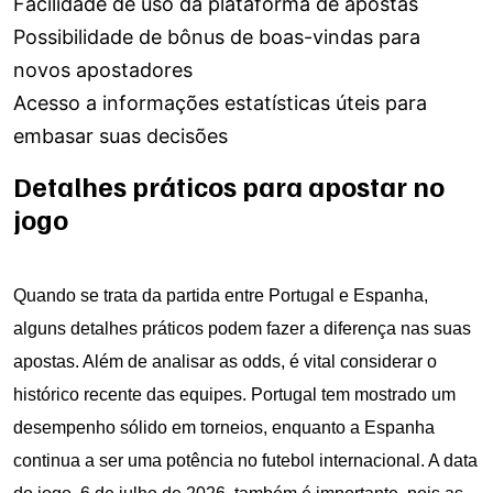
Facilidade de uso da plataforma de apostas
Possibilidade de bônus de boas-vindas para
novos apostadores
Acesso a informações estatísticas úteis para
embasar suas decisões
Detalhes práticos para apostar no
jogo
Quando se trata da partida entre Portugal e Espanha,
alguns detalhes práticos podem fazer a diferença nas suas
apostas. Além de analisar as odds, é vital considerar o
histórico recente das equipes. Portugal tem mostrado um
desempenho sólido em torneios, enquanto a Espanha
continua a ser uma potência no futebol internacional. A data