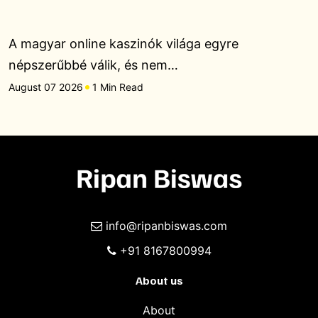
A magyar online kaszinók világa egyre
népszerűbbé válik, és nem…
August 07 2026
1 Min Read
info@ripanbiswas.com
+91 8167800994
About us
About