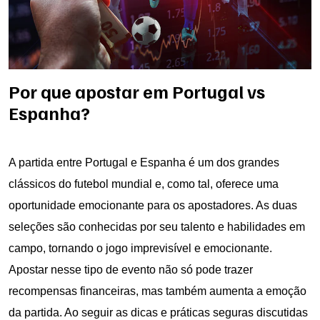
Por que apostar em Portugal vs
Espanha?
A partida entre Portugal e Espanha é um dos grandes
clássicos do futebol mundial e, como tal, oferece uma
oportunidade emocionante para os apostadores. As duas
seleções são conhecidas por seu talento e habilidades em
campo, tornando o jogo imprevisível e emocionante.
Apostar nesse tipo de evento não só pode trazer
recompensas financeiras, mas também aumenta a emoção
da partida. Ao seguir as dicas e práticas seguras discutidas