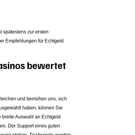
t spätestens zur ersten
ger Empfehlungen für Echtgeld
Casinos bewertet
gleichen und bemühen uns, sich
ausgewählt haben, können Sie
e breite Auswahl an Echtgeld
ken. Der Support eines guten
fügung stehen. Tischspiele werden