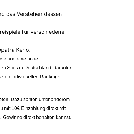
 und das Verstehen dessen
eispiele für verschiedene
opatra Keno.
iele und eine hohe
en Slots in Deutschland, darunter
seren individuellen Rankings.
oten. Dazu zählen unter anderem
du mit 10€ Einzahlung direkt mit
 Gewinne direkt behalten kannst.