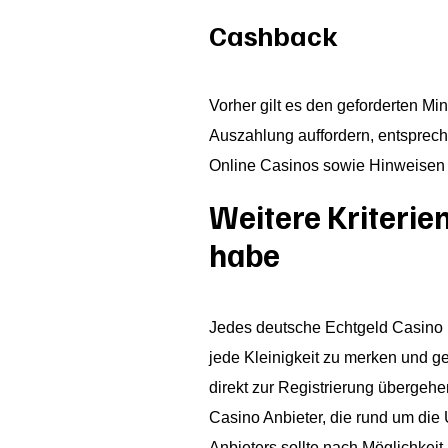
Cashback
Vorher gilt es den geforderten M
Auszahlung auffordern, entsprech
Online Casinos sowie Hinweisen w
Weitere Kriterie
habe
Jedes deutsche Echtgeld Casino 
jede Kleinigkeit zu merken und 
direkt zur Registrierung übergeh
Casino Anbieter, die rund um die
Anbieters sollte nach Möglichkei