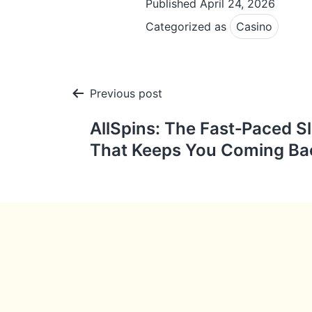
Published
April 24, 2026
Categorized as
Casino
Post
Previous post
navigation
AllSpins: The Fast‑Paced S
That Keeps You Coming Ba