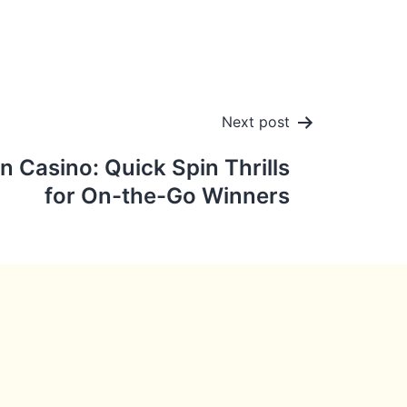
Next post
in Casino: Quick Spin Thrills
for On-the-Go Winners