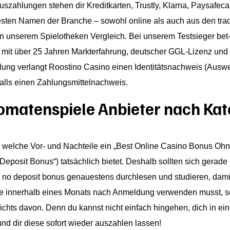
uszahlungen stehen dir Kreditkarten, Trustly, Klarna, Paysafec
esten Namen der Branche – sowohl online als auch aus den trad
u in unserem Spielotheken Vergleich. Bei unserem Testsieger bet
 mit über 25 Jahren Markterfahrung, deutscher GGL-Lizenz und
lung verlangt Roostino Casino einen Identitätsnachweis (Ausw
lls einen Zahlungsmittelnachweis.
omatenspiele Anbieter nach Kat
 welche Vor- und Nachteile ein „Best Online Casino Bonus Ohn
Deposit Bonus“) tatsächlich bietet. Deshalb sollten sich gerade
 deposit bonus genauestens durchlesen und studieren, damit 
ese innerhalb eines Monats nach Anmeldung verwenden musst, s
nichts davon. Denn du kannst nicht einfach hingehen, dich in e
nd dir diese sofort wieder auszahlen lassen!