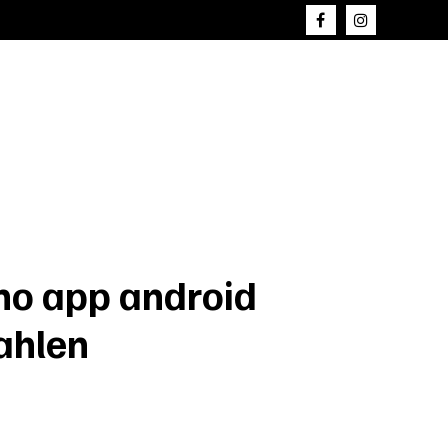
ino app android
ahlen