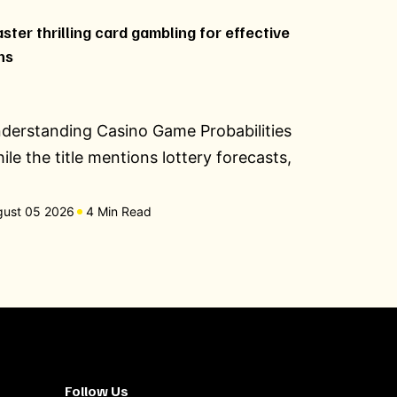
ster thrilling card gambling for effective
ns
derstanding Casino Game Probabilities
ile the title mentions lottery forecasts,
gust 05 2026
4 Min Read
Follow Us