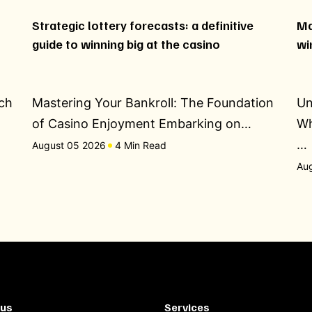
Strategic lottery forecasts: a definitive
Ma
guide to winning big at the casino
wi
ch
Mastering Your Bankroll: The Foundation
Un
of Casino Enjoyment Embarking on…
Wh
…
August 05 2026
4 Min Read
Au
 us
Services