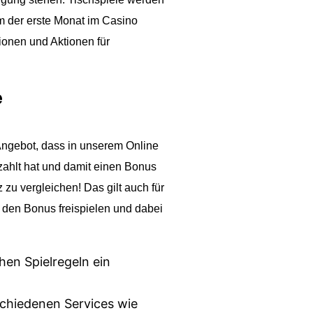
m der erste Monat im Casino
ionen und Aktionen für
e
Angebot, dass in unserem Online
ezahlt hat und damit einen Bonus
zu vergleichen! Das gilt auch für
 den Bonus freispielen und dabei
chen Spielregeln ein
schiedenen Services wie