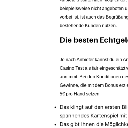
beispielsweise nicht angeboten 
vorbei ist, ist auch das Begrüßu
bestehende Kunden nutzen.
Die besten Echtge
Je nach Anbieter kannst du ein 
Casino Test als fair eingeschätzt
annimmt. Bei den Konditionen des 
Gewinne, die mit dem Bonus erzie
5€ pro Hand setzen.
Das klingt auf den ersten Bl
spannendes Kartenspiel mit
Das gibt Ihnen die Möglichk