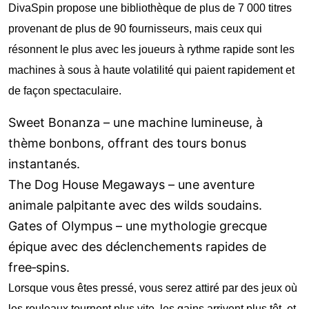
DivaSpin
propose une bibliothèque de plus de 7 000 titres
provenant de plus de 90 fournisseurs, mais ceux qui
résonnent le plus avec les joueurs à rythme rapide sont les
machines à sous à haute volatilité qui paient rapidement et
de façon spectaculaire.
Sweet Bonanza – une machine lumineuse, à
thème bonbons, offrant des tours bonus
instantanés.
The Dog House Megaways – une aventure
animale palpitante avec des wilds soudains.
Gates of Olympus – une mythologie grecque
épique avec des déclenchements rapides de
free‑spins.
Lorsque vous êtes pressé, vous serez attiré par des jeux où
les rouleaux tournent plus vite, les gains arrivent plus tôt, et