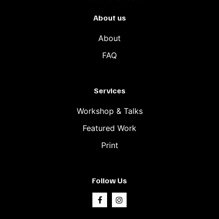
About us
About
FAQ
Services
Workshop & Talks
Featured Work
Print
Follow Us