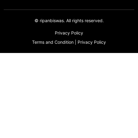
©
ripanbiswas.
All rights reserved.
Privacy Policy
Terms and Condition
|
Privacy Policy