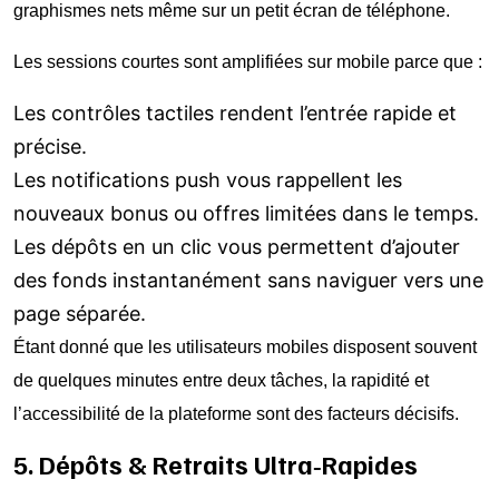
graphismes nets même sur un petit écran de téléphone.
Les sessions courtes sont amplifiées sur mobile parce que :
Les contrôles tactiles rendent l’entrée rapide et
précise.
Les notifications push vous rappellent les
nouveaux bonus ou offres limitées dans le temps.
Les dépôts en un clic vous permettent d’ajouter
des fonds instantanément sans naviguer vers une
page séparée.
Étant donné que les utilisateurs mobiles disposent souvent
de quelques minutes entre deux tâches, la rapidité et
l’accessibilité de la plateforme sont des facteurs décisifs.
5. Dépôts & Retraits Ultra‑Rapides