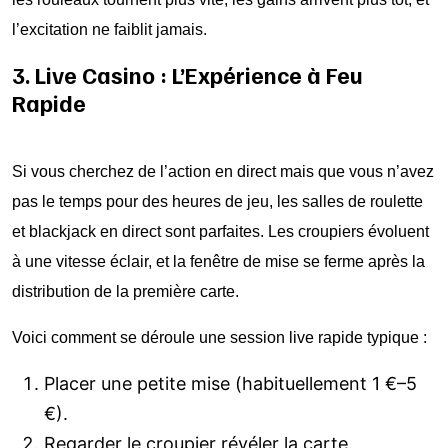
l’excitation ne faiblit jamais.
3. Live Casino : L’Expérience à Feu
Rapide
Si vous cherchez de l’action en direct mais que vous n’avez
pas le temps pour des heures de jeu, les salles de roulette
et blackjack en direct sont parfaites. Les croupiers évoluent
à une vitesse éclair, et la fenêtre de mise se ferme après la
distribution de la première carte.
Voici comment se déroule une session live rapide typique :
Placer une petite mise (habituellement 1 €–5
€).
Regarder le croupier révéler la carte.