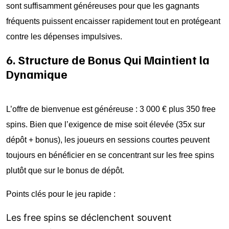
sont suffisamment généreuses pour que les gagnants
fréquents puissent encaisser rapidement tout en protégeant
contre les dépenses impulsives.
6. Structure de Bonus Qui Maintient la
Dynamique
L’offre de bienvenue est généreuse : 3 000 € plus 350 free
spins. Bien que l’exigence de mise soit élevée (35x sur
dépôt + bonus), les joueurs en sessions courtes peuvent
toujours en bénéficier en se concentrant sur les free spins
plutôt que sur le bonus de dépôt.
Points clés pour le jeu rapide :
Les free spins se déclenchent souvent