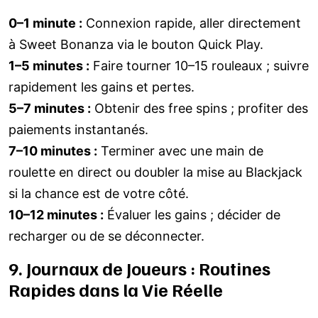
0–1 minute :
Connexion rapide, aller directement
à Sweet Bonanza via le bouton Quick Play.
1–5 minutes :
Faire tourner 10–15 rouleaux ; suivre
rapidement les gains et pertes.
5–7 minutes :
Obtenir des free spins ; profiter des
paiements instantanés.
7–10 minutes :
Terminer avec une main de
roulette en direct ou doubler la mise au Blackjack
si la chance est de votre côté.
10–12 minutes :
Évaluer les gains ; décider de
recharger ou de se déconnecter.
9. Journaux de Joueurs : Routines
Rapides dans la Vie Réelle