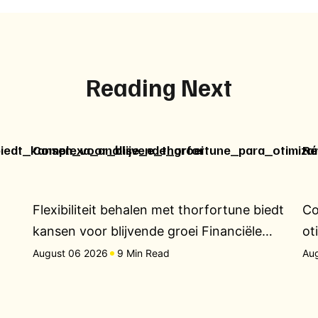
Reading Next
biedt_kansen_voor_blijvende_groei
Complexa_análise_e_thorfortune_para_otimiza
Ré
Flexibiliteit behalen met thorfortune biedt
Co
kansen voor blijvende groei Financiële…
ot
August 06 2026
9 Min Read
Au