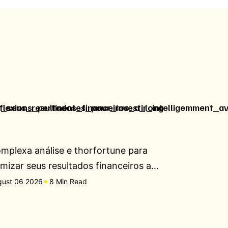
r_seus_resultados_financeiros_a_long
flexions_pertinentes_pour_investir_intelligemment_a
mplexa análise e thorfortune para
imizar seus resultados financeiros a…
gust 06 2026
8 Min Read