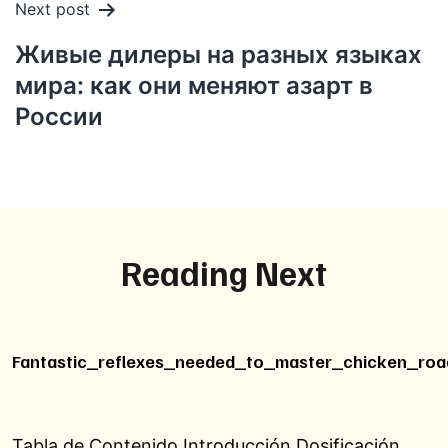
Next post
Живые дилеры на разных языках
мира: как они меняют азарт в
России
Reading Next
Fantastic_reflexes_needed_to_master_chicken_roa
Tabla de Contenido Introducción Dosificación