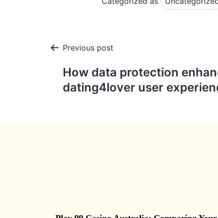
Categorized as
Uncategorize
Post
Previous post
navigation
How data protection enha
dating4lover user experien