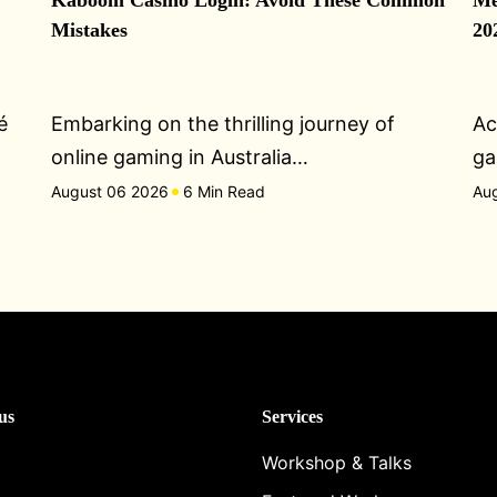
Kaboom Casino Login: Avoid These Common
Me
Mistakes
20
é
Embarking on the thrilling journey of
Ac
online gaming in Australia…
ga
August 06 2026
6 Min Read
Au
us
Services
Workshop & Talks