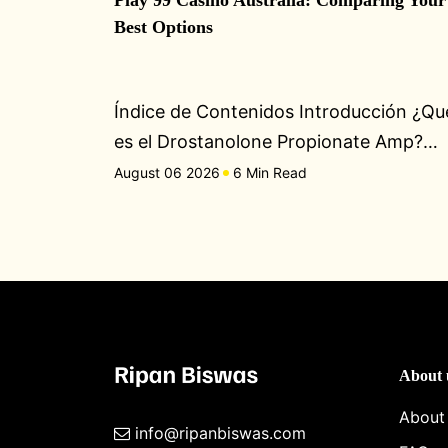
Play 99 Casino Australia: Comparing Your
Best Options
Índice de Contenidos Introducción ¿Qu
es el Drostanolone Propionate Amp?…
August 06 2026
6 Min Read
About 
About
info@ripanbiswas.com