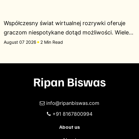
Współczesny świat wirtualnej rozrywki oferuje
graczom niespotykane dotąd możliwości. Wiele…
August 07 2026
2 Min Read
info@ripanbiswas.com
+91 8167800994
About us