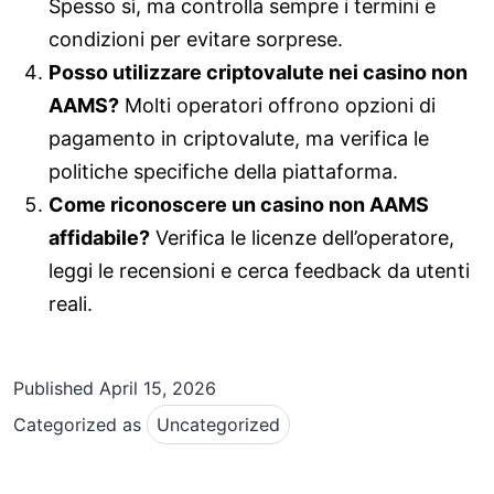
Spesso sì, ma controlla sempre i termini e
condizioni per evitare sorprese.
Posso utilizzare criptovalute nei casino non
AAMS?
Molti operatori offrono opzioni di
pagamento in criptovalute, ma verifica le
politiche specifiche della piattaforma.
Come riconoscere un casino non AAMS
affidabile?
Verifica le licenze dell’operatore,
leggi le recensioni e cerca feedback da utenti
reali.
Published
April 15, 2026
Categorized as
Uncategorized