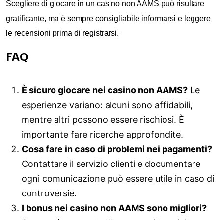
Scegliere di giocare in un casino non AAMS può risultare
gratificante, ma è sempre consigliabile informarsi e leggere
le recensioni prima di registrarsi.
FAQ
È sicuro giocare nei casino non AAMS?
Le
esperienze variano: alcuni sono affidabili,
mentre altri possono essere rischiosi. È
importante fare ricerche approfondite.
Cosa fare in caso di problemi nei pagamenti?
Contattare il servizio clienti e documentare
ogni comunicazione può essere utile in caso di
controversie.
I bonus nei casino non AAMS sono migliori?