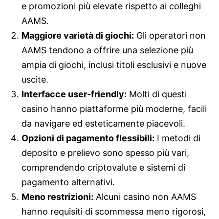
e promozioni più elevate rispetto ai colleghi
AAMS.
Maggiore varietà di giochi:
Gli operatori non
AAMS tendono a offrire una selezione più
ampia di giochi, inclusi titoli esclusivi e nuove
uscite.
Interfacce user-friendly:
Molti di questi
casino hanno piattaforme più moderne, facili
da navigare ed esteticamente piacevoli.
Opzioni di pagamento flessibili:
I metodi di
deposito e prelievo sono spesso più vari,
comprendendo criptovalute e sistemi di
pagamento alternativi.
Meno restrizioni:
Alcuni casino non AAMS
hanno requisiti di scommessa meno rigorosi,