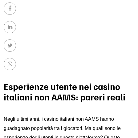
Esperienze utente nei casino
italiani non AAMS: pareri reali
Negli ultimi anni, i casino italiani non AAMS hanno
guadagnato popolarità tra i giocatori. Ma quali sono le
esperienze degli utenti in queste piattaforme? Questo