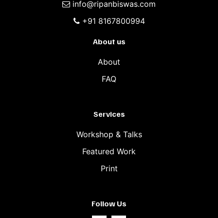
info@ripanbiswas.com
+91 8167800994
About us
About
FAQ
Services
Workshop & Talks
Featured Work
Print
Follow Us