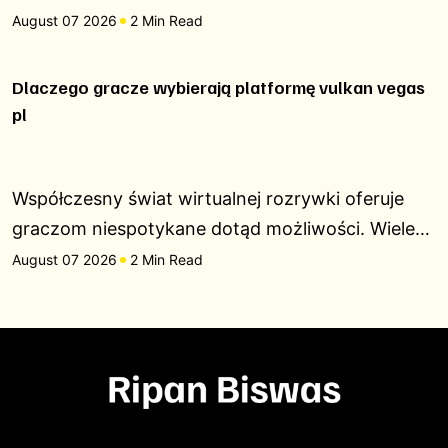
August 07 2026
2 Min Read
Dlaczego gracze wybierają platformę vulkan vegas
pl
Współczesny świat wirtualnej rozrywki oferuje
graczom niespotykane dotąd możliwości. Wiele…
August 07 2026
2 Min Read