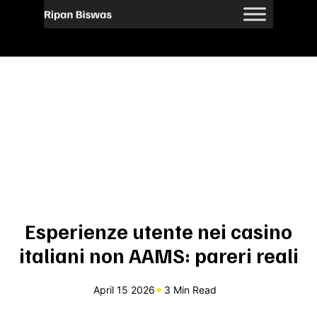
Esperienze utente nei casino
italiani non AAMS: pareri reali
April 15 2026
3 Min Read