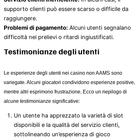
supporto clienti può essere scarso o difficile da
raggiungere.
Problemi di pagamento:
Alcuni utenti segnalano
difficoltà nei prelievi o ritardi ingiustificati.
Testimonianze degli utenti
Le esperienze degli utenti nei casino non AAMS sono
variegate. Alcuni giocatori condividono esperienze positive,
mentre altri esprimono frustrazione. Ecco un riepilogo di
alcune testimonianze significative:
Un utente ha apprezzato la varietà di slot
disponibili e la qualità del servizio clienti,
sottolineando un’esperienza di gioco