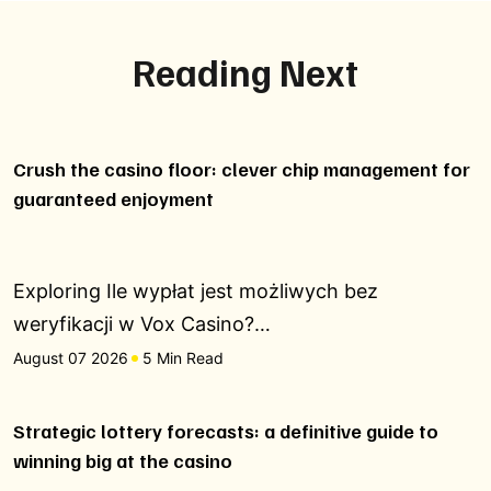
Reading Next
Crush the casino floor: clever chip management for
guaranteed enjoyment
Exploring Ile wypłat jest możliwych bez
weryfikacji w Vox Casino?…
August 07 2026
5 Min Read
Strategic lottery forecasts: a definitive guide to
winning big at the casino