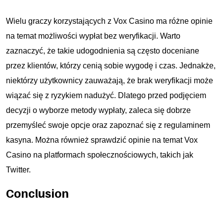
Wielu graczy korzystających z Vox Casino ma różne opinie
na temat możliwości wypłat bez weryfikacji. Warto
zaznaczyć, że takie udogodnienia są często doceniane
przez klientów, którzy cenią sobie wygodę i czas. Jednakże,
niektórzy użytkownicy zauważają, że brak weryfikacji może
wiązać się z ryzykiem nadużyć. Dlatego przed podjęciem
decyzji o wyborze metody wypłaty, zaleca się dobrze
przemyśleć swoje opcje oraz zapoznać się z regulaminem
kasyna. Można również sprawdzić opinie na temat Vox
Casino na platformach społecznościowych, takich jak
Twitter
.
Conclusion