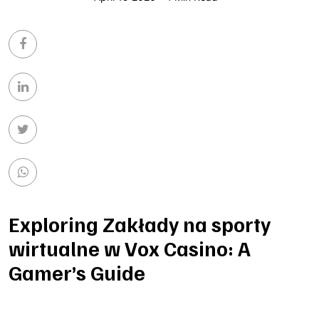
Exploring Zakłady na sporty
wirtualne w Vox Casino: A
Gamer’s Guide