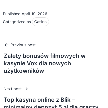
Published
April 19, 2026
Categorized as
Casino
Post
Previous post
navigation
Zalety bonusów filmowych w
kasynie Vox dla nowych
użytkowników
Next post
Top kasyna online z Blik –
minimalny depozyt 5 zł dla graczy