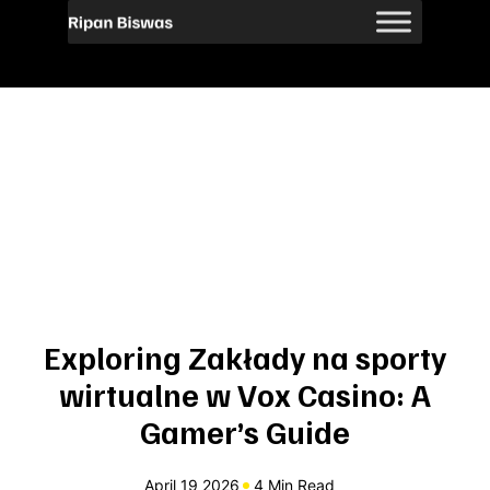
Exploring Zakłady na sporty
wirtualne w Vox Casino: A
Gamer’s Guide
April 19 2026
4 Min Read