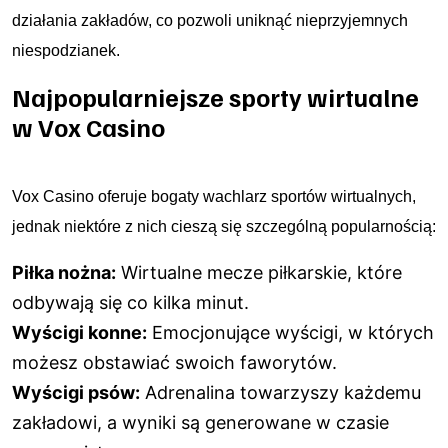
działania zakładów, co pozwoli uniknąć nieprzyjemnych
niespodzianek.
Najpopularniejsze sporty wirtualne
w Vox Casino
Vox Casino oferuje bogaty wachlarz sportów wirtualnych,
jednak niektóre z nich cieszą się szczególną popularnością:
Piłka nożna:
Wirtualne mecze piłkarskie, które
odbywają się co kilka minut.
Wyścigi konne:
Emocjonujące wyścigi, w których
możesz obstawiać swoich faworytów.
Wyścigi psów:
Adrenalina towarzyszy każdemu
zakładowi, a wyniki są generowane w czasie