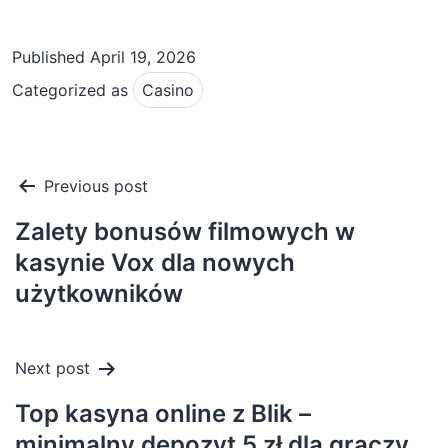
Published
April 19, 2026
Categorized as
Casino
Post
Previous post
navigation
Zalety bonusów filmowych w
kasynie Vox dla nowych
użytkowników
Next post
Top kasyna online z Blik –
minimalny depozyt 5 zł dla graczy