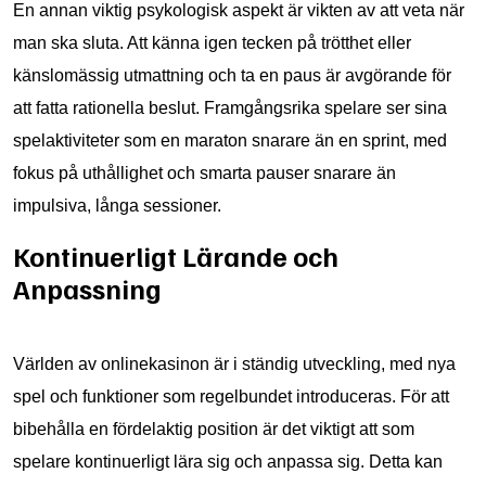
En annan viktig psykologisk aspekt är vikten av att veta när
man ska sluta. Att känna igen tecken på trötthet eller
känslomässig utmattning och ta en paus är avgörande för
att fatta rationella beslut. Framgångsrika spelare ser sina
spelaktiviteter som en maraton snarare än en sprint, med
fokus på uthållighet och smarta pauser snarare än
impulsiva, långa sessioner.
Kontinuerligt Lärande och
Anpassning
Världen av onlinekasinon är i ständig utveckling, med nya
spel och funktioner som regelbundet introduceras. För att
bibehålla en fördelaktig position är det viktigt att som
spelare kontinuerligt lära sig och anpassa sig. Detta kan