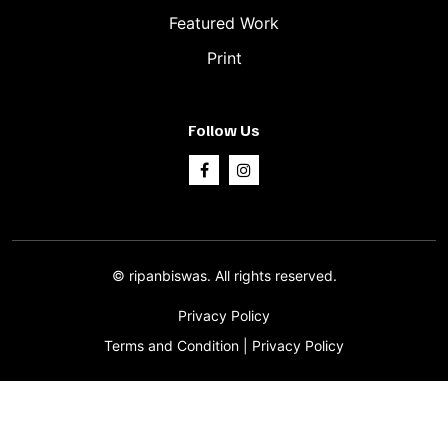
Featured Work
Print
Follow Us
©
ripanbiswas.
All rights reserved.
Privacy Policy
Terms and Condition
|
Privacy Policy