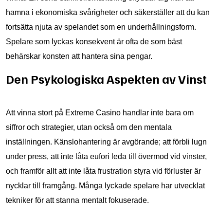
hamna i ekonomiska svårigheter och säkerställer att du kan
fortsätta njuta av spelandet som en underhållningsform.
Spelare som lyckas konsekvent är ofta de som bäst
behärskar konsten att hantera sina pengar.
Den Psykologiska Aspekten av Vinst
Att vinna stort på Extreme Casino handlar inte bara om
siffror och strategier, utan också om den mentala
inställningen. Känslohantering är avgörande; att förbli lugn
under press, att inte låta eufori leda till övermod vid vinster,
och framför allt att inte låta frustration styra vid förluster är
nycklar till framgång. Många lyckade spelare har utvecklat
tekniker för att stanna mentalt fokuserade.