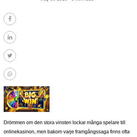
Drömmen om den stora vinsten lockar många spelare till
onlinekasinon, men bakom varje framgångssaga finns ofta