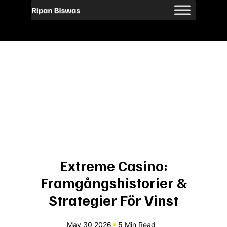
Extreme Casino:
Framgångshistorier &
Strategier För Vinst
May 30 2026
5 Min Read