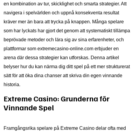
en kombination av tur, skicklighet och smarta strategier. Att
navigera i spelvärlden och uppnå konsekventa resultat
kräver mer än bara att trycka på knappen. Många spelare
som har lyckats har gjort det genom att systematiskt tillämpa
beprövade metoder och lära sig av sina erfarenheter, och
plattformar som
extremecasino-online.com
erbjuder en
arena där dessa strategier kan utforskas. Denna artikel
belyser hur du kan närma dig ditt spel på ett mer strukturerat
sätt för att öka dina chanser att skriva din egen vinnande
historia.
Extreme Casino: Grunderna för
Vinnande Spel
Framgångsrika spelare på Extreme Casino delar ofta med