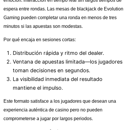
emoción: interacción en tiempo real sin largos tiempos de
espera entre rondas. Las mesas de blackjack de Evolution
Gaming pueden completar una ronda en menos de tres
minutos si las apuestas son modestas.
Por qué encaja en sesiones cortas:
Distribución rápida y ritmo del dealer.
Ventana de apuestas limitada—los jugadores
toman decisiones en segundos.
La visibilidad inmediata del resultado
mantiene el impulso.
Este formato satisface a los jugadores que desean una
experiencia auténtica de casino pero no pueden
comprometerse a jugar por largos periodos.