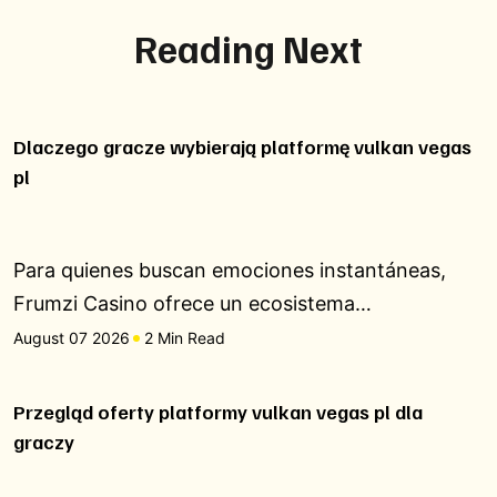
Reading Next
Dlaczego gracze wybierają platformę vulkan vegas
pl
Para quienes buscan emociones instantáneas,
Frumzi Casino ofrece un ecosistema…
August 07 2026
2 Min Read
Przegląd oferty platformy vulkan vegas pl dla
graczy