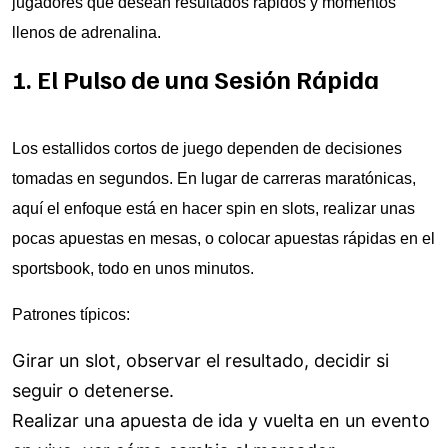
jugadores que desean resultados rápidos y momentos
llenos de adrenalina.
1. El Pulso de una Sesión Rápida
Los estallidos cortos de juego dependen de decisiones
tomadas en segundos. En lugar de carreras maratónicas,
aquí el enfoque está en hacer spin en slots, realizar unas
pocas apuestas en mesas, o colocar apuestas rápidas en el
sportsbook, todo en unos minutos.
Patrones típicos:
Girar un slot, observar el resultado, decidir si
seguir o detenerse.
Realizar una apuesta de ida y vuelta en un evento