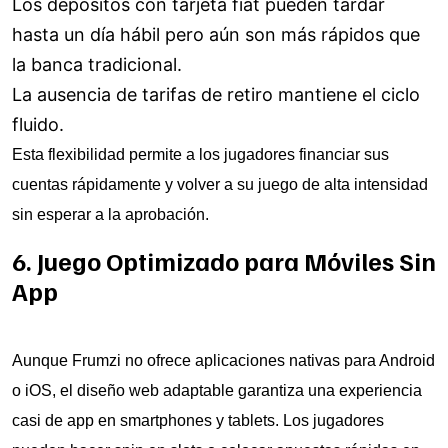
Los depósitos con tarjeta fiat pueden tardar
hasta un día hábil pero aún son más rápidos que
la banca tradicional.
La ausencia de tarifas de retiro mantiene el ciclo
fluido.
Esta flexibilidad permite a los jugadores financiar sus
cuentas rápidamente y volver a su juego de alta intensidad
sin esperar a la aprobación.
6. Juego Optimizado para Móviles Sin
App
Aunque Frumzi no ofrece aplicaciones nativas para Android
o iOS, el diseño web adaptable garantiza una experiencia
casi de app en smartphones y tablets. Los jugadores