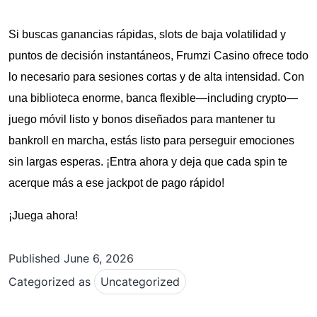
Si buscas ganancias rápidas, slots de baja volatilidad y
puntos de decisión instantáneos, Frumzi Casino ofrece todo
lo necesario para sesiones cortas y de alta intensidad. Con
una biblioteca enorme, banca flexible—including crypto—
juego móvil listo y bonos diseñados para mantener tu
bankroll en marcha, estás listo para perseguir emociones
sin largas esperas. ¡Entra ahora y deja que cada spin te
acerque más a ese jackpot de pago rápido!
¡Juega ahora!
Published
June 6, 2026
Categorized as
Uncategorized