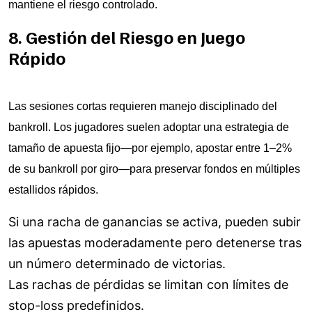
mantiene el riesgo controlado.
8. Gestión del Riesgo en Juego
Rápido
Las sesiones cortas requieren manejo disciplinado del
bankroll. Los jugadores suelen adoptar una estrategia de
tamaño de apuesta fijo—por ejemplo, apostar entre 1–2%
de su bankroll por giro—para preservar fondos en múltiples
estallidos rápidos.
Si una racha de ganancias se activa, pueden subir
las apuestas moderadamente pero detenerse tras
un número determinado de victorias.
Las rachas de pérdidas se limitan con límites de
stop-loss predefinidos.