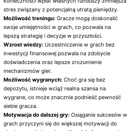
konieczności wpłat własnych funduszy zmniejsza
stres związany z potencjalną utratą pieniędzy.
Możliwość treningu:
Gracze mogą doskonalić
swoje umiejętności w grach, co pozwala na
lepszą strategię i decyzje w przyszłości.
Wzrost wiedzy:
Uczestniczenie w grach bez
inwestycji finansowej pozwala na zdobycie
doświadczenia oraz lepsze zrozumienie
mechanizmów gier.
Możliwość wygranych:
Choć gra się bez
depozytu, istnieje wciąż realna szansa na
wygrane, co może znacznie podnieść pewność
siebie gracza.
Motywacja do dalszej gry:
Osiąganie sukcesów w
grach przyczyni się do większej motywacji do