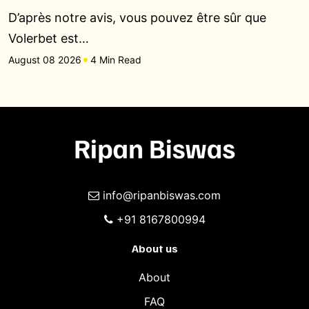
D’après notre avis, vous pouvez être sûr que
Volerbet est…
August 08 2026
4 Min Read
info@ripanbiswas.com
+91 8167800994
About us
About
FAQ