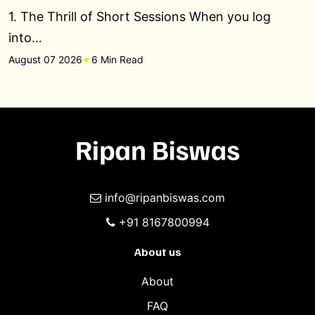
1. The Thrill of Short Sessions When you log
into…
August 07 2026
6 Min Read
info@ripanbiswas.com
+91 8167800994
About us
About
FAQ