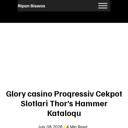
Glory casino Proqressiv Cekpot
Slotlari Thor’s Hammer
Kataloqu
July 08 2026
4 Min Read