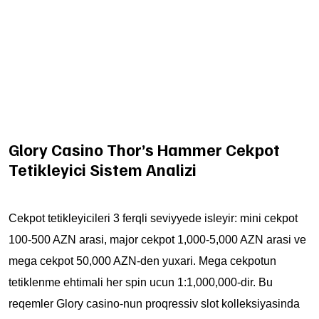
Glory Casino Thor’s Hammer Cekpot
Tetikleyici Sistem Analizi
Cekpot tetikleyicileri 3 ferqli seviyyede isleyir: mini cekpot
100-500 AZN arasi, major cekpot 1,000-5,000 AZN arasi ve
mega cekpot 50,000 AZN-den yuxari. Mega cekpotun
tetiklenme ehtimali her spin ucun 1:1,000,000-dir. Bu
reqemler Glory casino-nun proqressiv slot kolleksiyasinda