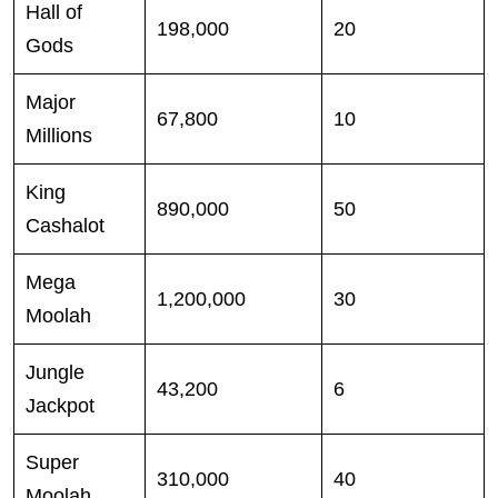
Hall of
198,000
20
Gods
Major
67,800
10
Millions
King
890,000
50
Cashalot
Mega
1,200,000
30
Moolah
Jungle
43,200
6
Jackpot
Super
310,000
40
Moolah