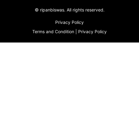
©
ripanbiswas.
All rights reserved.
Privacy Policy
Terms and Condition
|
Privacy Policy