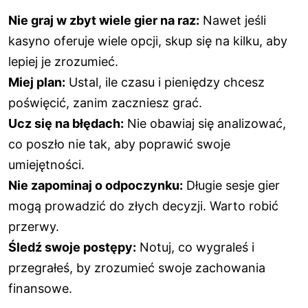
Nie graj w zbyt wiele gier na raz:
Nawet jeśli
kasyno oferuje wiele opcji, skup się na kilku, aby
lepiej je zrozumieć.
Miej plan:
Ustal, ile czasu i pieniędzy chcesz
poświęcić, zanim zaczniesz grać.
Ucz się na błędach:
Nie obawiaj się analizować,
co poszło nie tak, aby poprawić swoje
umiejętności.
Nie zapominaj o odpoczynku:
Długie sesje gier
mogą prowadzić do złych decyzji. Warto robić
przerwy.
Śledź swoje postępy:
Notuj, co wygraleś i
przegrałeś, by zrozumieć swoje zachowania
finansowe.