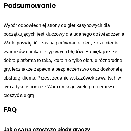
Podsumowanie
Wybór odpowiedniej strony do gier kasynowych dla
początkujących jest kluczowy dla udanego doświadczenia.
Warto poświęcić czas na porównanie ofert, zrozumienie
warunków i unikanie typowych błędów. Pamiętajcie, że
dobra platforma to taka, która nie tylko oferuje różnorodne
gry, lecz także zapewnia bezpieczeństwo oraz doskonałą
obsługę klienta. Przestrzeganie wskazówek zawartych w
tym artykule pomoże Wam uniknąć wielu problemów i
cieszyć się grą.
FAQ
Jakie są najczęstsze błędy graczy