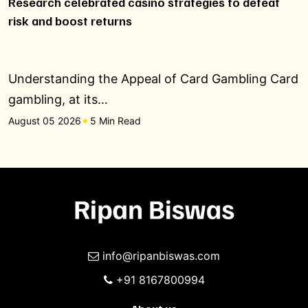
Research celebrated casino strategies to defeat
risk and boost returns
Understanding the Appeal of Card Gambling Card
gambling, at its…
August 05 2026
5 Min Read
info@ripanbiswas.com
+91 8167800994