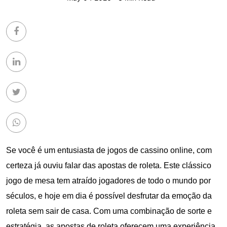
Se você é um entusiasta de jogos de cassino online, com
certeza já ouviu falar das apostas de roleta. Este clássico
jogo de mesa tem atraído jogadores de todo o mundo por
séculos, e hoje em dia é possível desfrutar da emoção da
roleta sem sair de casa. Com uma combinação de sorte e
estratégia, as apostas de roleta oferecem uma experiência