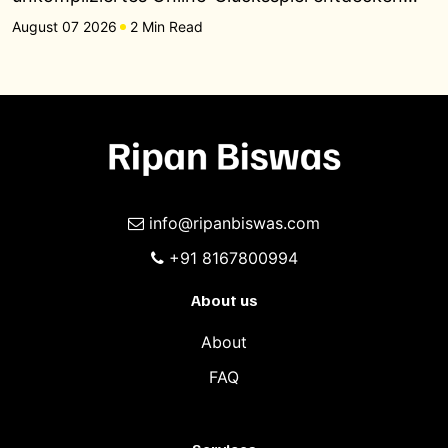
August 07 2026
2 Min Read
info@ripanbiswas.com
+91 8167800994
About us
About
FAQ