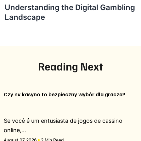
Understanding the Digital Gambling
Landscape
Reading Next
Czy nv kasyno to bezpieczny wybór dla gracza?
Se você é um entusiasta de jogos de cassino
online,…
August 07 2026
2 Min Read