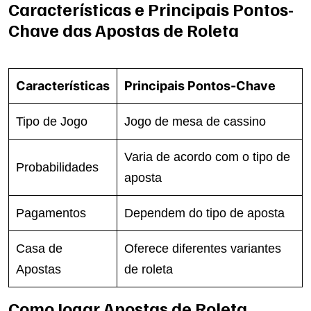
Características e Principais Pontos-
Chave das Apostas de Roleta
Características
Principais Pontos-Chave
Tipo de Jogo
Jogo de mesa de cassino
Varia de acordo com o tipo de
Probabilidades
aposta
Pagamentos
Dependem do tipo de aposta
Casa de
Oferece diferentes variantes
Apostas
de roleta
Como Jogar Apostas de Roleta