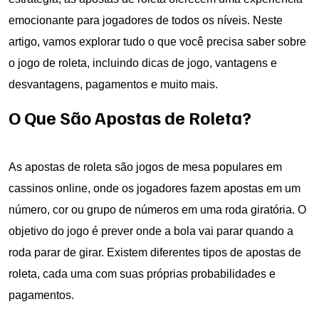
emocionante
para jogadores de todos os níveis. Neste
artigo, vamos explorar tudo o que você precisa saber sobre
o jogo de roleta, incluindo dicas de jogo, vantagens e
desvantagens, pagamentos e muito mais.
O Que São Apostas de Roleta?
As apostas de roleta são jogos de mesa populares em
cassinos online, onde os jogadores fazem apostas em um
número, cor ou grupo de números em uma roda giratória. O
objetivo do jogo é prever onde a bola vai parar quando a
roda parar de girar. Existem diferentes tipos de apostas de
roleta, cada uma com suas próprias probabilidades e
pagamentos.