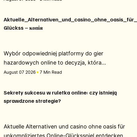
Aktuelle_Alternativen_und_casino_ohne_oasis_für_
Glückss – копія
Wybór odpowiedniej platformy do gier
hazardowych online to decyzja, która…
August 07 2026
7 Min Read
Sekrety sukcesu w ruletka online: czy istnieją
sprawdzone strategie?
Aktuelle Alternativen und casino ohne oasis für
unkompliziertes Online-Glücksspiel entdecken…