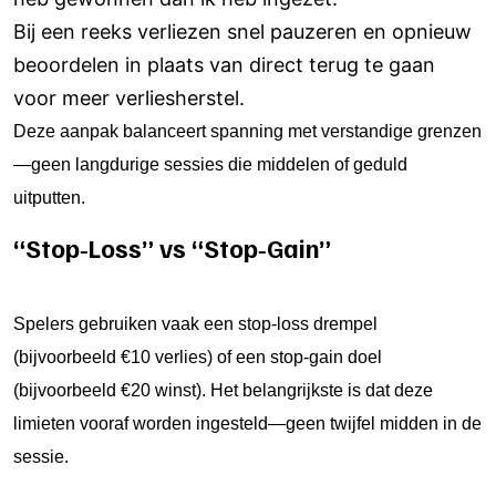
Bij een reeks verliezen snel pauzeren en opnieuw
beoordelen in plaats van direct terug te gaan
voor meer verliesherstel.
Deze aanpak balanceert spanning met verstandige grenzen
—geen langdurige sessies die middelen of geduld
uitputten.
“Stop‑Loss” vs “Stop‑Gain”
Spelers gebruiken vaak een stop‑loss drempel
(bijvoorbeeld €10 verlies) of een stop‑gain doel
(bijvoorbeeld €20 winst). Het belangrijkste is dat deze
limieten vooraf worden ingesteld—geen twijfel midden in de
sessie.