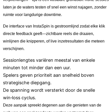
laten je de waters testen of snel een winst najagen, zonder
ruimte voor langdurige downtime.
De interface van InstaSpin is gestroomlijnd zodat elke klik
directe feedback geeft—zichtbare reels die draaien,
winlijnen die knipperen, of live inzetresultaten die meteen
verschijnen.
Sessionlengtes variëren meestal van enkele
minuten tot minder dan een uur.
Spelers geven prioriteit aan snelheid boven
strategische diepgang.
De spanning wordt versterkt door de snelle
win‑loss cyclus.
Deze aanpak spreekt degenen aan die genieten van de