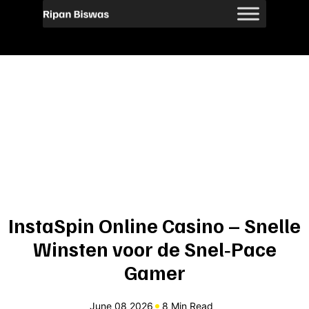
InstaSpin Online Casino – Snelle
Winsten voor de Snel‑Pace
Gamer
June 08 2026
8 Min Read