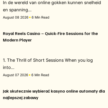
In de wereld van online gokken kunnen snelheid
en spanning…
August 08 2026
6 Min Read
Royal Reels Casino – Quick‑Fire Sessions for the
Modern Player
1. The Thrill of Short Sessions When you log
into…
August 07 2026
6 Min Read
Jak skutecznie wybierać kasyno online automaty dla
najlepszej zabawy