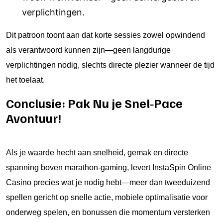
verplichtingen.
Dit patroon toont aan dat korte sessies zowel opwindend
als verantwoord kunnen zijn—geen langdurige
verplichtingen nodig, slechts directe plezier wanneer de tijd
het toelaat.
Conclusie: Pak Nu je Snel‑Pace
Avontuur!
Als je waarde hecht aan snelheid, gemak en directe
spanning boven marathon‑gaming, levert InstaSpin Online
Casino precies wat je nodig hebt—meer dan tweeduizend
spellen gericht op snelle actie, mobiele optimalisatie voor
onderweg spelen, en bonussen die momentum versterken