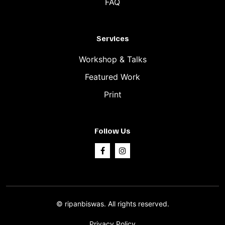
FAQ
Services
Workshop & Talks
Featured Work
Print
Follow Us
©
ripanbiswas.
All rights reserved.
Privacy Policy