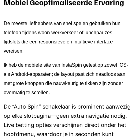
Mobiel Geoptimaliseerde Ervaring
De meeste liefhebbers van snel spelen gebruiken hun
telefoon tijdens woon‑werkverkeer of lunchpauzes—
tijdslots die een responsieve en intuïtieve interface
vereisen.
Ik heb de mobiele site van InstaSpin getest op zowel iOS‑
als Android‑apparaten; de layout past zich naadloos aan,
met grote knoppen die nauwkeurig te tikken zijn zonder
overmatig te scrollen.
De “Auto Spin” schakelaar is prominent aanwezig
op elke slotpagina—geen extra navigatie nodig.
Live betting opties verschijnen direct onder het
hoofdmenu, waardoor je in seconden kunt