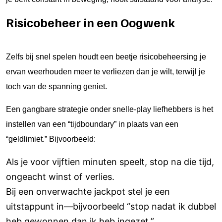
Risicobeheer in een Oogwenk
Zelfs bij snel spelen houdt een beetje risicobeheersing je
ervan weerhouden meer te verliezen dan je wilt, terwijl je
toch van de spanning geniet.
Een gangbare strategie onder snelle‑play liefhebbers is het
instellen van een “tijdboundary” in plaats van een
“geldlimiet.” Bijvoorbeeld:
Als je voor vijftien minuten speelt, stop na die tijd,
ongeacht winst of verlies.
Bij een onverwachte jackpot stel je een
uitstappunt in—bijvoorbeeld “stop nadat ik dubbel
heb gewonnen dan ik heb ingezet.”