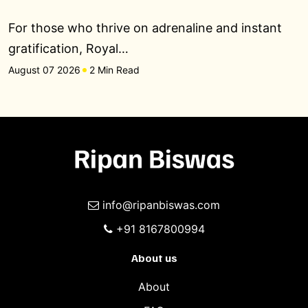
For those who thrive on adrenaline and instant
gratification, Royal…
August 07 2026
2 Min Read
info@ripanbiswas.com
+91 8167800994
About us
About