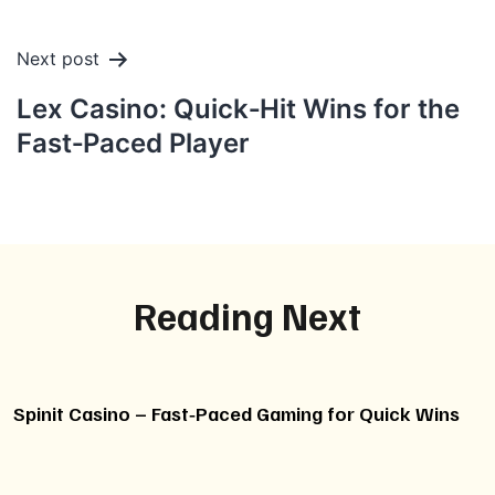
Next post
Lex Casino: Quick‑Hit Wins for the
Fast‑Paced Player
Reading Next
Spinit Casino – Fast‑Paced Gaming for Quick Wins