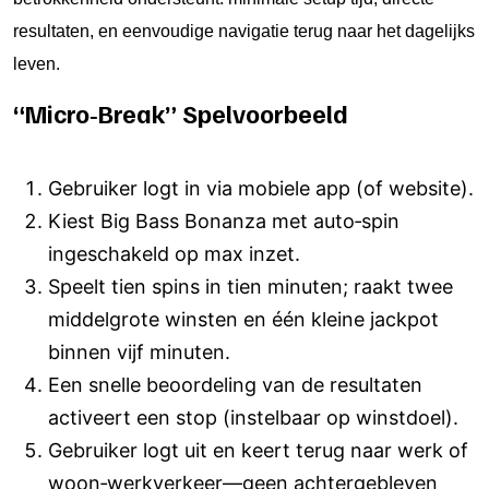
resultaten, en eenvoudige navigatie terug naar het dagelijks
leven.
“Micro‑Break” Spelvoorbeeld
Gebruiker logt in via mobiele app (of website).
Kiest Big Bass Bonanza met auto‑spin
ingeschakeld op max inzet.
Speelt tien spins in tien minuten; raakt twee
middelgrote winsten en één kleine jackpot
binnen vijf minuten.
Een snelle beoordeling van de resultaten
activeert een stop (instelbaar op winstdoel).
Gebruiker logt uit en keert terug naar werk of
woon‑werkverkeer—geen achtergebleven