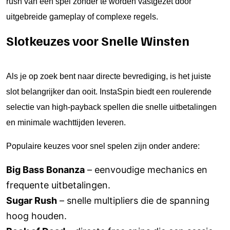
rush van een spel zonder te worden vastgezet door
uitgebreide gameplay of complexe regels.
Slotkeuzes voor Snelle Winsten
Als je op zoek bent naar directe bevrediging, is het juiste
slot belangrijker dan ooit. InstaSpin biedt een roulerende
selectie van high‑payback spellen die snelle uitbetalingen
en minimale wachttijden leveren.
Populaire keuzes voor snel spelen zijn onder andere:
Big Bass Bonanza
– eenvoudige mechanics en
frequente uitbetalingen.
Sugar Rush
– snelle multipliers die de spanning
hoog houden.