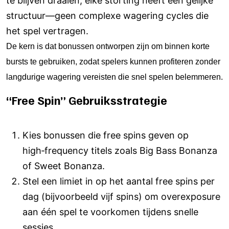
te blijven draaien; elke storting heeft een gelijke
structuur—geen complexe wagering cycles die
het spel vertragen.
De kern is dat bonussen ontworpen zijn om binnen korte
bursts te gebruiken, zodat spelers kunnen profiteren zonder
langdurige wagering vereisten die snel spelen belemmeren.
“Free Spin” Gebruiksstrategie
Kies bonussen die free spins geven op
high‑frequency titels zoals Big Bass Bonanza
of Sweet Bonanza.
Stel een limiet in op het aantal free spins per
dag (bijvoorbeeld vijf spins) om overexposure
aan één spel te voorkomen tijdens snelle
sessies.