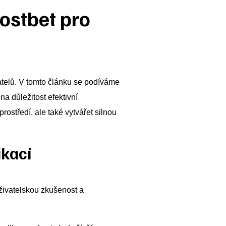
Mostbet pro
atelů. V tomto článku se podíváme
na důležitost efektivní
rostředí, ale také vytvářet silnou
ikací
uživatelskou zkušenost a