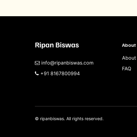
About
About
info@ripanbiswas.com
FAQ
+91 8167800994
©
ripanbiswas.
All rights reserved.