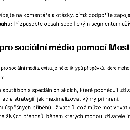
dejte na komentáře a otázky, čímž podpoříte zapojení
sahu:
Přizpůsobte obsah specifickým segmentům uživa
 pro sociální média pomocí Mos
pro sociální média, existuje několik typů příspěvků, které moh
dy:
 soutěžích a speciálních akcích, které podněcují uživa
rad a strategií, jak maximalizovat výhry při hraní.
ní úspěšných příběhů uživatelů, což může motivovat d
e živých přenosů, během kterých mohou uživatelé in