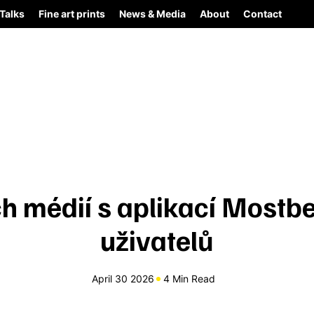
Talks
Fine art prints
News & Media
About
Contact
h médií s aplikací Mostbe
uživatelů
April 30 2026
4 Min Read