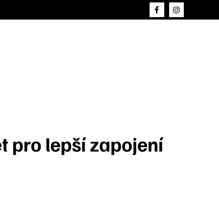
t pro lepší zapojení