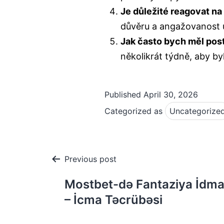
Je důležité reagovat na
důvěru a angažovanost u
Jak často bych měl pos
několikrát týdně, aby byl
Published
April 30, 2026
Categorized as
Uncategorize
Post
Previous post
navigation
Mostbet-də Fantaziya İdman
– İcma Təcrübəsi