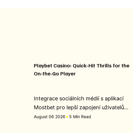
Playbet Casino: Quick‑Hit Thrills for the
On‑the‑Go Player
Integrace sociálních médií s aplikací
Mostbet pro lepší zapojení uživatelů…
August 06 2026
5 Min Read