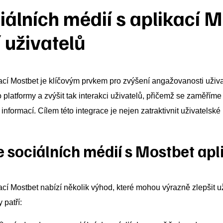
iálních médií s aplikací 
í uživatelů
kací Mostbet je klíčovým prvkem pro zvýšení angažovanosti uživ
to platformy a zvýšit tak interakci uživatelů, přičemž se zaměříme 
ormací. Cílem této integrace je nejen zatraktivnit uživatelské p
 sociálních médií s Mostbet apl
kací Mostbet nabízí několik výhod, které mohou výrazně zlepšit 
 patří: