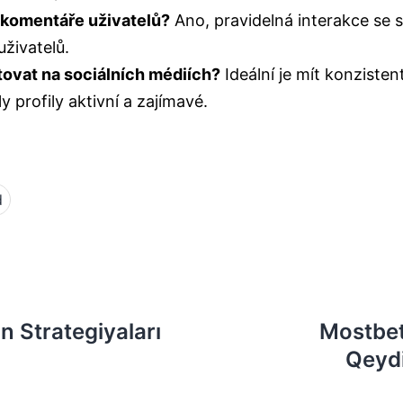
 komentáře uživatelů?
Ano, pravidelná interakce se sv
živatelů.
tovat na sociálních médiích?
Ideální je mít konzisten
y profily aktivní a zajímavé.
d
 Strategiyaları
Mostbet
Qeydi