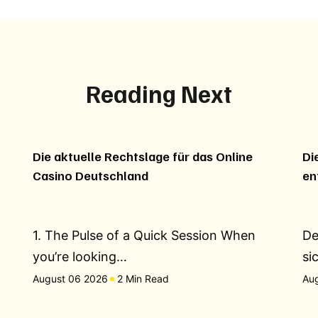
Reading Next
Die aktuelle Rechtslage für das Online
Di
Casino Deutschland
en
1. The Pulse of a Quick Session When
De
you’re looking…
si
August 06 2026
2 Min Read
Au