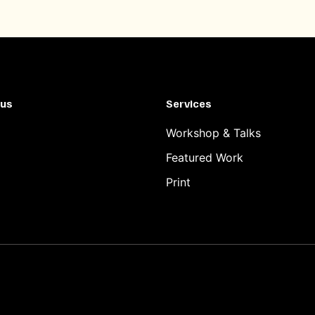
 us
Services
Workshop & Talks
Featured Work
Print