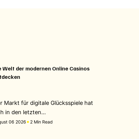
e Welt der modernen Online Casinos
tdecken
r Markt für digitale Glücksspiele hat
ch in den letzten…
gust 06 2026
2 Min Read