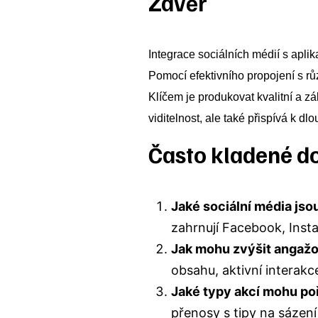
Závěr
Integrace sociálních médií s apli
Pomocí efektivního propojení s rů
Klíčem je produkovat kvalitní a zá
viditelnost, ale také přispívá k dl
Často kladené do
Jaké sociální média jso
zahrnují Facebook, Insta
Jak mohu zvýšit angažo
obsahu, aktivní interak
Jaké typy akcí mohu po
přenosy s tipy na sázen