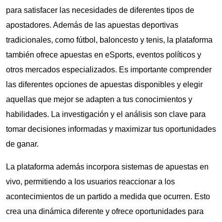
para satisfacer las necesidades de diferentes tipos de
apostadores. Además de las apuestas deportivas
tradicionales, como fútbol, baloncesto y tenis, la plataforma
también ofrece apuestas en eSports, eventos políticos y
otros mercados especializados. Es importante comprender
las diferentes opciones de apuestas disponibles y elegir
aquellas que mejor se adapten a tus conocimientos y
habilidades. La investigación y el análisis son clave para
tomar decisiones informadas y maximizar tus oportunidades
de ganar.
La plataforma además incorpora sistemas de apuestas en
vivo, permitiendo a los usuarios reaccionar a los
acontecimientos de un partido a medida que ocurren. Esto
crea una dinámica diferente y ofrece oportunidades para