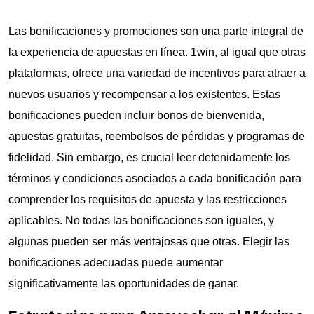
Las bonificaciones y promociones son una parte integral de
la experiencia de apuestas en línea. 1win, al igual que otras
plataformas, ofrece una variedad de incentivos para atraer a
nuevos usuarios y recompensar a los existentes. Estas
bonificaciones pueden incluir bonos de bienvenida,
apuestas gratuitas, reembolsos de pérdidas y programas de
fidelidad. Sin embargo, es crucial leer detenidamente los
términos y condiciones asociados a cada bonificación para
comprender los requisitos de apuesta y las restricciones
aplicables. No todas las bonificaciones son iguales, y
algunas pueden ser más ventajosas que otras. Elegir las
bonificaciones adecuadas puede aumentar
significativamente las oportunidades de ganar.