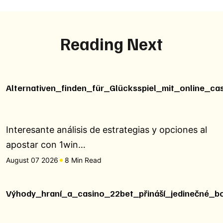
Reading Next
Alternativen_finden_für_Glücksspiel_mit_online_c
Interesante análisis de estrategias y opciones al
apostar con 1win…
August 07 2026
8 Min Read
Výhody_hraní_a_casino_22bet_přináší_jedinečné_