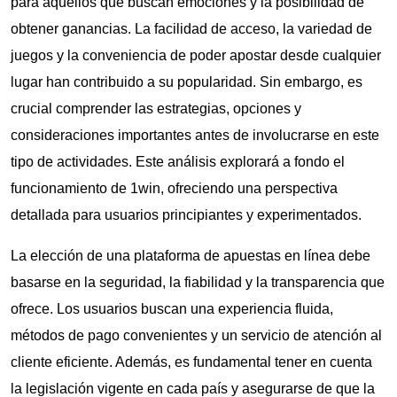
para aquellos que buscan emociones y la posibilidad de
obtener ganancias. La facilidad de acceso, la variedad de
juegos y la conveniencia de poder apostar desde cualquier
lugar han contribuido a su popularidad. Sin embargo, es
crucial comprender las estrategias, opciones y
consideraciones importantes antes de involucrarse en este
tipo de actividades. Este análisis explorará a fondo el
funcionamiento de 1win, ofreciendo una perspectiva
detallada para usuarios principiantes y experimentados.
La elección de una plataforma de apuestas en línea debe
basarse en la seguridad, la fiabilidad y la transparencia que
ofrece. Los usuarios buscan una experiencia fluida,
métodos de pago convenientes y un servicio de atención al
cliente eficiente. Además, es fundamental tener en cuenta
la legislación vigente en cada país y asegurarse de que la