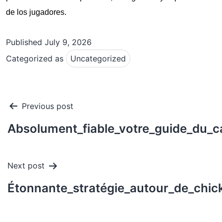
de los jugadores.
Published
July 9, 2026
Categorized as
Uncategorized
Post
Previous post
navigation
Absolument_fiable_votre_guide_du_c
Next post
Étonnante_stratégie_autour_de_chick