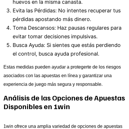
huevos en la misma canasta.
Evita las Pérdidas: No intentes recuperar tus
pérdidas apostando más dinero.
Toma Descansos: Haz pausas regulares para
evitar tomar decisiones impulsivas.
Busca Ayuda: Si sientes que estás perdiendo
el control, busca ayuda profesional.
Estas medidas pueden ayudar a protegerte de los riesgos
asociados con las apuestas en línea y garantizar una
experiencia de juego más segura y responsable.
Análisis de las Opciones de Apuestas
Disponibles en 1win
1win ofrece una amplia variedad de opciones de apuestas