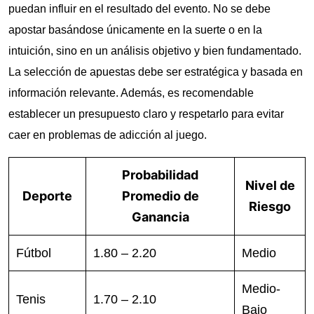
puedan influir en el resultado del evento. No se debe
apostar basándose únicamente en la suerte o en la
intuición, sino en un análisis objetivo y bien fundamentado.
La selección de apuestas debe ser estratégica y basada en
información relevante. Además, es recomendable
establecer un presupuesto claro y respetarlo para evitar
caer en problemas de adicción al juego.
Probabilidad
Nivel de
Deporte
Promedio de
Riesgo
Ganancia
Fútbol
1.80 – 2.20
Medio
Medio-
Tenis
1.70 – 2.10
Bajo