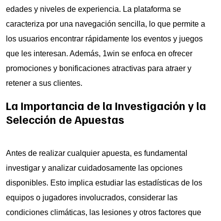
edades y niveles de experiencia. La plataforma se
caracteriza por una navegación sencilla, lo que permite a
los usuarios encontrar rápidamente los eventos y juegos
que les interesan. Además, 1win se enfoca en ofrecer
promociones y bonificaciones atractivas para atraer y
retener a sus clientes.
La Importancia de la Investigación y la
Selección de Apuestas
Antes de realizar cualquier apuesta, es fundamental
investigar y analizar cuidadosamente las opciones
disponibles. Esto implica estudiar las estadísticas de los
equipos o jugadores involucrados, considerar las
condiciones climáticas, las lesiones y otros factores que