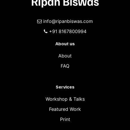
info@ripanbiswas.com
+91 8167800994
About us
About
FAQ
Services
Workshop & Talks
Featured Work
Print