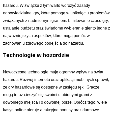
hazardu. W związku z tym warto wdrożyć zasady
odpowiedzialnej gry, które pomogą w uniknięciu problemów
związanych z nadmiernym graniem. Limitowanie czasu gry,
ustalanie budżetu oraz świadome wybieranie gier to jedne z
najważniejszych aspektów, które mogą pomóc w
zachowaniu zdrowego podejścia do hazardu.
Technologie w hazardzie
Nowoczesne technologie mają ogromny wpływ na świat
hazardu. Rozwój internetu oraz aplikacji mobilnych sprawił,
że gry hazardowe są dostępne w zasięgu ręki. Gracze
mogą teraz cieszyć się swoimi ulubionymi grami z
dowolnego miejsca i o dowolnej porze. Oprócz tego, wiele
kasyn online oferuje atrakcyjne bonusy oraz darmowe