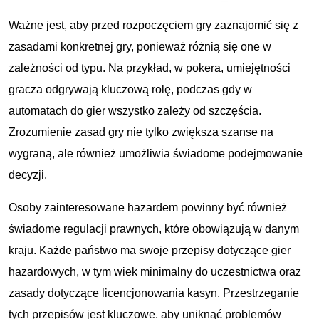
Ważne jest, aby przed rozpoczęciem gry zaznajomić się z
zasadami konkretnej gry, ponieważ różnią się one w
zależności od typu. Na przykład, w pokera, umiejętności
gracza odgrywają kluczową rolę, podczas gdy w
automatach do gier wszystko zależy od szczęścia.
Zrozumienie zasad gry nie tylko zwiększa szanse na
wygraną, ale również umożliwia świadome podejmowanie
decyzji.
Osoby zainteresowane hazardem powinny być również
świadome regulacji prawnych, które obowiązują w danym
kraju. Każde państwo ma swoje przepisy dotyczące gier
hazardowych, w tym wiek minimalny do uczestnictwa oraz
zasady dotyczące licencjonowania kasyn. Przestrzeganie
tych przepisów jest kluczowe, aby uniknąć problemów