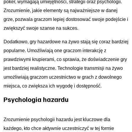
poker, wymagają umiejętności, strategii oraz psychologii.
Zrozumienie, jakie elementy są najważniejsze w danej
grze, pozwala graczom lepiej dostosować swoje podejście i
zwiększyć swoje szanse na sukces.
Dodatkowo, gry hazardowe na żywo stają się coraz bardziej
popularne. Umożliwiają one graczom interakcję z
prawdziwymi krupierami, co sprawia, że doświadczenie gry
jest bardziej realistyczne. Technologie transmisji na żywo
umożliwiają graczom uczestnictwo w grach z dowolnego
miejsca, co zwiększa ich wygodę i dostępność.
Psychologia hazardu
Zrozumienie psychologii hazardu jest kluczowe dla
każdego, kto chce aktywnie uczestniczyć w tej formie