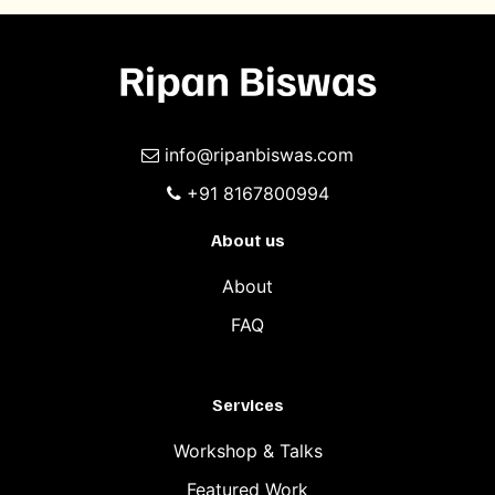
info@ripanbiswas.com
+91 8167800994
About us
About
FAQ
Services
Workshop & Talks
Featured Work