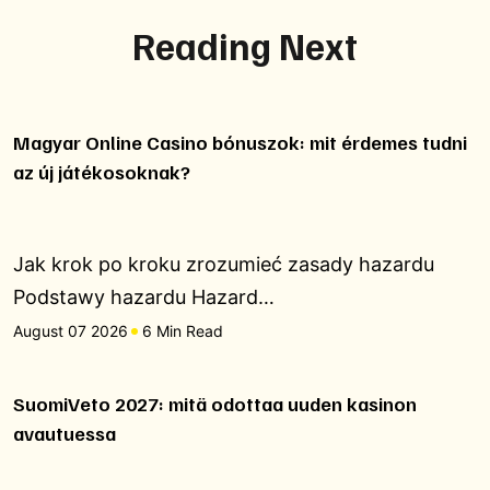
Reading Next
Magyar Online Casino bónuszok: mit érdemes tudni
az új játékosoknak?
Jak krok po kroku zrozumieć zasady hazardu
Podstawy hazardu Hazard…
August 07 2026
6 Min Read
SuomiVeto 2027: mitä odottaa uuden kasinon
avautuessa