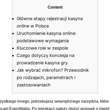
Content
Główne etapy rejestracji kasyna
online w Polsce
Uruchomienie kasyna online:
podstawowe wymagania
Kluczowe role w zespole
Czego dotyczy koncesja na
prowadzenie kasyna gry
Jak wybrać mikrofon? Przewodnik
po rodzajach, parametrach i
zastosowaniach
szystkiego innego, potrzebujesz wewnętrznego narzędzia, któr
lecam EveryMatrix. Po rejestracji należy złożyć wniosek o międ