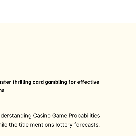
ster thrilling card gambling for effective
ns
derstanding Casino Game Probabilities
ile the title mentions lottery forecasts,