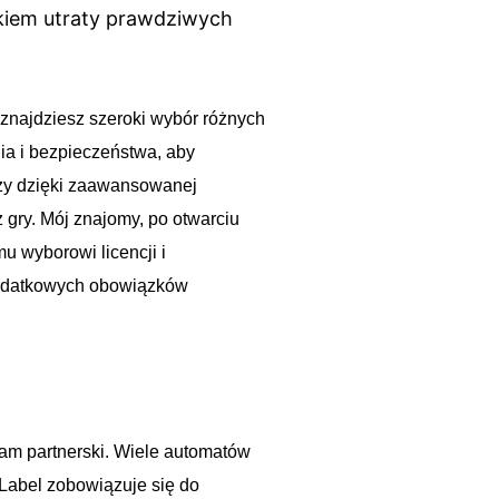
iem utraty prawdziwych
 znajdziesz szeroki wybór różnych
ia i bezpieczeństwa, aby
czy dzięki zaawansowanej
 gry. Mój znajomy, po otwarciu
u wyborowi licencji i
 dodatkowych obowiązków
gram partnerski. Wiele automatów
 Label zobowiązuje się do