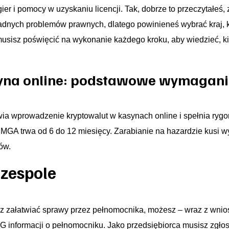
er i pomocy w uzyskaniu licencji. Tak, dobrze to przeczytałeś
żadnych problemów prawnych, dlatego powinieneś wybrać kraj, k
musisz poświęcić na wykonanie każdego kroku, aby wiedzieć, k
yna online: podstawowe wymagan
a wprowadzenie kryptowalut w kasynach online i spełnia rygo
i MGA trwa od 6 do 12 miesięcy. Zarabianie na hazardzie kusi
wów.
 zespole
esz załatwiać sprawy przez pełnomocnika, możesz – wraz z wni
 informacji o pełnomocniku. Jako przedsiębiorca musisz zgłos