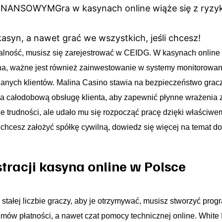
ANSOWYMGra w kasynach online wiąże się z ryzyk
syn, a nawet grać we wszystkich, jeśli chcesz!
łalność, musisz się zarejestrować w CEIDG. W kasynach online
yna, ważne jest również zainwestowanie w systemy monitorowan
danych klientów. Malina Casino stawia na bezpieczeństwo gra
ia całodobową obsługę klienta, aby zapewnić płynne wrażenia z
e trudności, ale udało mu się rozpocząć pracę dzięki właściwem
i chcesz założyć spółkę cywilną, dowiedz się więcej na temat
tracji kasyna online w Polsce
stałej liczbie graczy, aby je otrzymywać, musisz stworzyć pro
temów płatności, a nawet czat pomocy technicznej online. White