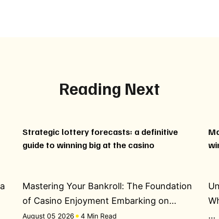
Reading Next
Strategic lottery forecasts: a definitive
Ma
guide to winning big at the casino
wi
na
Mastering Your Bankroll: The Foundation
Un
of Casino Enjoyment Embarking on…
Wh
…
August 05 2026
4 Min Read