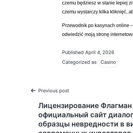
czemu będziesz w stanie lepiej zr
czemu wystarczy kilka kliknięć, 
Przewodnik po kasynach online – 
odwiedzić moją stronę internetow
Published
April 4, 2026
Categorized as
Casino
Post
Previous post
navigation
Лицензирование Флагман
официальный сайт диалог
образцы невредности в в