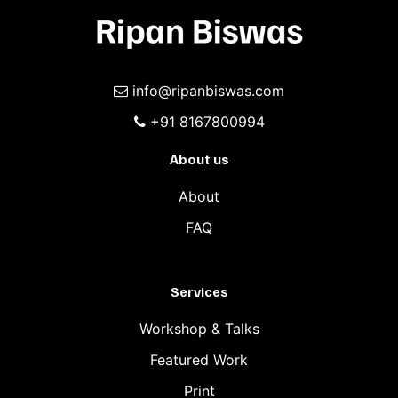
info@ripanbiswas.com
+91 8167800994
About us
About
FAQ
Services
Workshop & Talks
Featured Work
Print