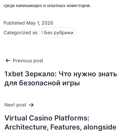
среди начинающих и опытных инвесторов.
Published
May 1, 2026
Categorized as
! Без рубрики
Post
Previous post
navigation
1xbet Зеркало: Что нужно знать
для безопасной игры
Next post
Virtual Casino Platforms:
Architecture, Features, alongside