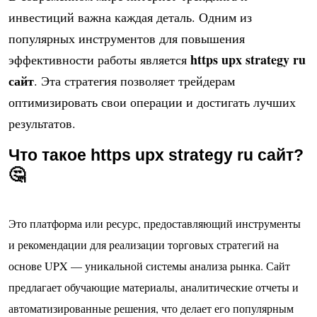
инвестиций важна каждая деталь. Одним из
популярных инструментов для повышения
https upx strategy ru
эффективности работы является
сайт
. Эта стратегия позволяет трейдерам
оптимизировать свои операции и достигать лучших
результатов.
Что такое https upx strategy ru сайт?
🤔
Это платформа или ресурс, предоставляющий инструменты
и рекомендации для реализации торговых стратегий на
основе UPX — уникальной системы анализа рынка. Сайт
предлагает обучающие материалы, аналитические отчеты и
автоматизированные решения, что делает его популярным