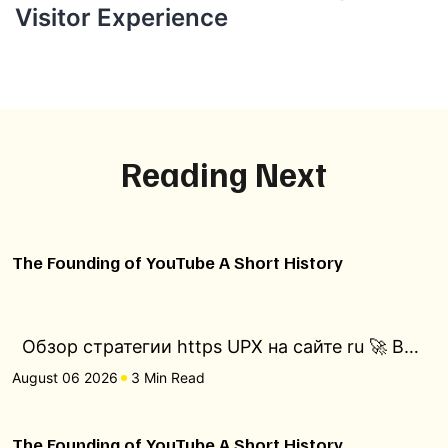
Visitor Experience
Reading Next
The Founding of YouTube A Short History
Обзор стратегии https UPX на сайте ru 🚀 В…
August 06 2026
3 Min Read
The Founding of YouTube A Short History