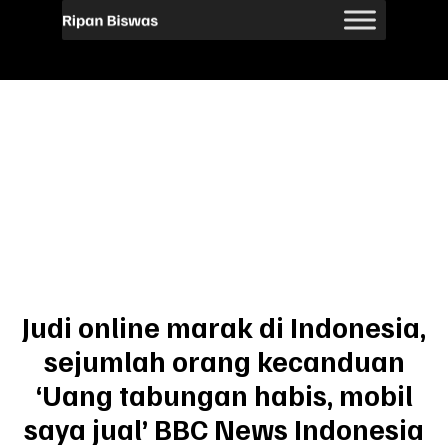
Judi online marak di Indonesia,
sejumlah orang kecanduan
‘Uang tabungan habis, mobil
saya jual’ BBC News Indonesia