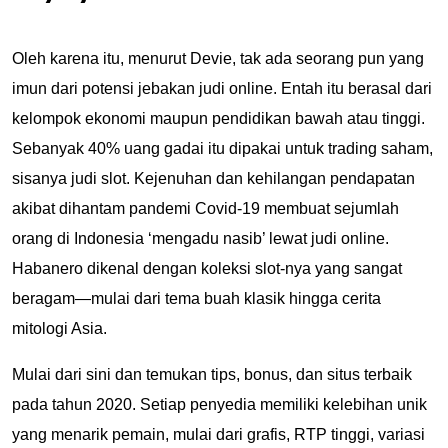
Oleh karena itu, menurut Devie, tak ada seorang pun yang
imun dari potensi jebakan judi online. Entah itu berasal dari
kelompok ekonomi maupun pendidikan bawah atau tinggi.
Sebanyak 40% uang gadai itu dipakai untuk trading saham,
sisanya judi slot. Kejenuhan dan kehilangan pendapatan
akibat dihantam pandemi Covid-19 membuat sejumlah
orang di Indonesia ‘mengadu nasib’ lewat judi online.
Habanero dikenal dengan koleksi slot-nya yang sangat
beragam—mulai dari tema buah klasik hingga cerita
mitologi Asia.
Mulai dari sini dan temukan tips, bonus, dan situs terbaik
pada tahun 2020. Setiap penyedia memiliki kelebihan unik
yang menarik pemain, mulai dari grafis, RTP tinggi, variasi