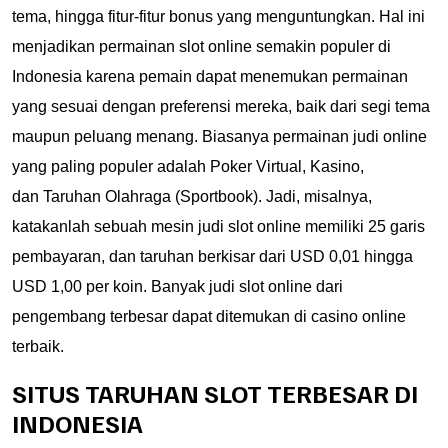
tema, hingga fitur-fitur bonus yang menguntungkan. Hal ini
menjadikan permainan slot online semakin populer di
Indonesia karena pemain dapat menemukan permainan
yang sesuai dengan preferensi mereka, baik dari segi tema
maupun peluang menang. Biasanya permainan judi online
yang paling populer adalah Poker Virtual, Kasino,
dan Taruhan Olahraga (Sportbook). Jadi, misalnya,
katakanlah sebuah mesin judi slot online memiliki 25 garis
pembayaran, dan taruhan berkisar dari USD 0,01 hingga
USD 1,00 per koin. Banyak judi slot online dari
pengembang terbesar dapat ditemukan di casino online
terbaik.
SITUS TARUHAN SLOT TERBESAR DI
INDONESIA