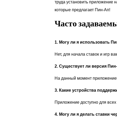
труда установить приложение н
которые предлагает Пин-Ап!
Часто задаваемы
1. Могу ли я использовать П
Нет, для начала ставок и игр в
2. Существует ли версия Пин
На данный момент приложение п
3. Какие устройства поддер
Приложение доступно для всех 
4. Могу ли я делать ставки 