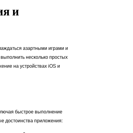
ия и
лаждаться азартными играми и
 выполнить несколько простых
жение на устройствах iOS и
ключая быстрое выполнение
ные достоинства приложения: