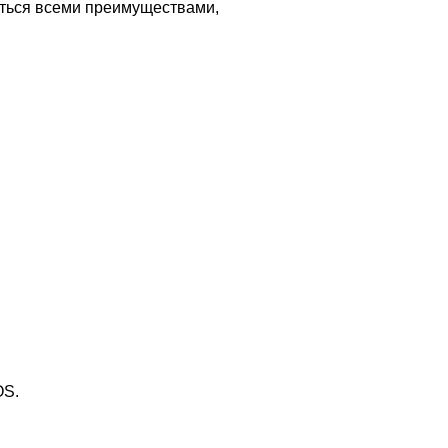
аться всеми преимуществами,
OS.