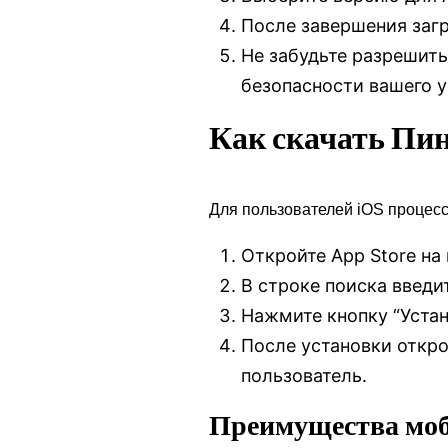
После завершения загр
Не забудьте разрешить
безопасности вашего у
Как скачать Пин
Для пользователей iOS процесс
Откройте App Store на
В строке поиска введи
Нажмите кнопку “Устан
После установки откро
пользователь.
Преимущества моб