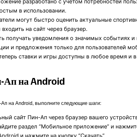
ожение разработано с учетом потребностей польз
остым в использовании.
атели могут быстро оценить актуальные спортив
входить на сайт через браузер.
ь получать уведомления о значимых событиях и
ии и предложения только для пользователей мо
теперь ставки и игры доступны в любое время и в
-Ап на Android
-Ап на Android, выполните следующие шаги:
ный сайт Пин-Ап через браузер вашего устройств
айдите раздел “Мобильное приложение” и нажмите
ndroid и нажмите на кнопку “Скачать”.