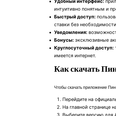
Удобный интерфейс:
прил
интуитивно понятным и пр
Быстрый доступ:
пользов
ставки без необходимости 
Уведомления:
возможност
Бонусы:
эксклюзивные акц
Круглосуточный доступ:
имеется интернет.
Как скачать Пин
Чтобы скачать приложение Пин
Перейдите на официаль
На главной странице н
Выберите версию для A