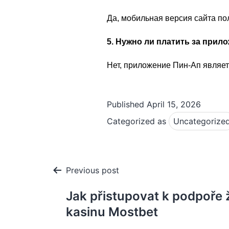
Да, мобильная версия сайта п
5. Нужно ли платить за прил
Нет, приложение Пин-Ап являет
Published
April 15, 2026
Categorized as
Uncategorize
Post
Previous post
navigation
Jak přistupovat k podpoře 
kasinu Mostbet