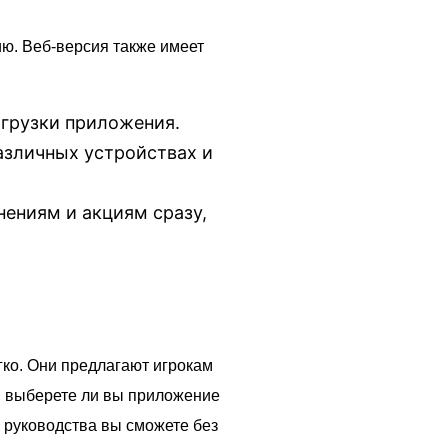
ю. Веб-версия также имеет
агрузки приложения.
азличных устройствах и
ениям и акциям сразу,
ко. Они предлагают игрокам
, выберете ли вы приложение
о руководства вы сможете без