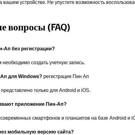
а вашем устройстве. Не упустите возможность воспользов
е вопросы (FAQ)
ин-Ап без регистрации?
ам необходимо создать учетную запись.
-Ап для Windows?
регистрация Пин Ап
редставлено только для Android и iOS.
живают приложение Пин-Ап?
современных смартфонов и планшетов на базе Android и i
через мобильную версию сайта?