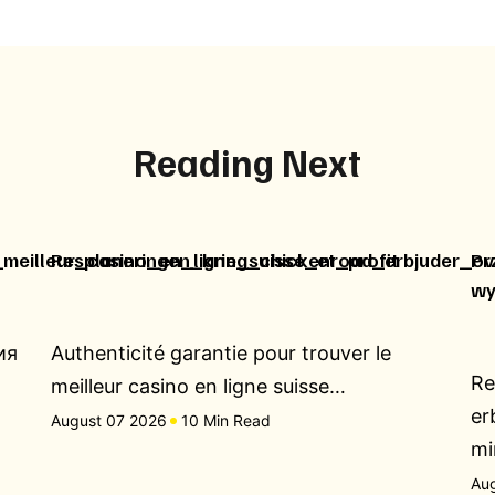
Reading Next
_meilleur_casino_en_ligne_suisse_et_profit
Resplaneringen_kring_chickenroad_erbjuder_o
Pr
wy
ия
Authenticité garantie pour trouver le
Re
meilleur casino en ligne suisse…
er
August 07 2026
10 Min Read
mi
Au