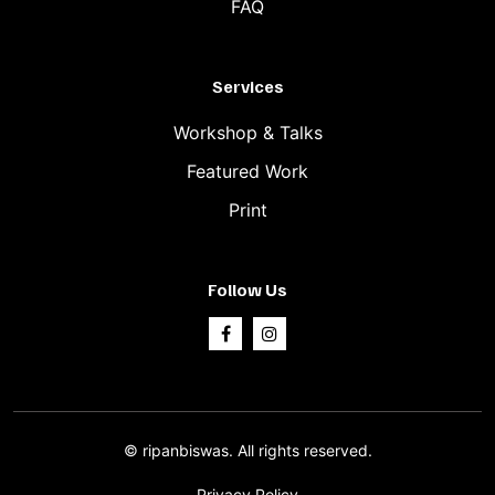
FAQ
Services
Workshop & Talks
Featured Work
Print
Follow Us
©
ripanbiswas.
All rights reserved.
Privacy Policy