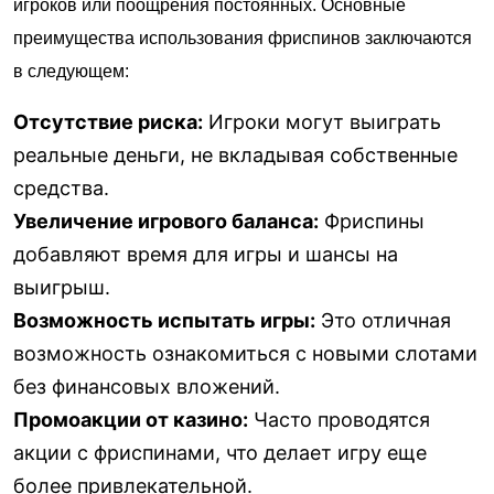
игроков или поощрения постоянных. Основные
преимущества использования фриспинов заключаются
в следующем:
Отсутствие риска:
Игроки могут выиграть
реальные деньги, не вкладывая собственные
средства.
Увеличение игрового баланса:
Фриспины
добавляют время для игры и шансы на
выигрыш.
Возможность испытать игры:
Это отличная
возможность ознакомиться с новыми слотами
без финансовых вложений.
Промоакции от казино:
Часто проводятся
акции с фриспинами, что делает игру еще
более привлекательной.