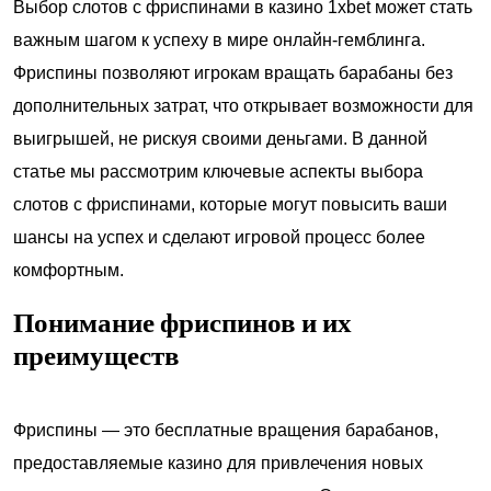
Выбор слотов с фриспинами в казино 1xbet может стать
важным шагом к успеху в мире онлайн-гемблинга.
Фриспины позволяют игрокам вращать барабаны без
дополнительных затрат, что открывает возможности для
выигрышей, не рискуя своими деньгами. В данной
статье мы рассмотрим ключевые аспекты выбора
слотов с фриспинами, которые могут повысить ваши
шансы на успех и сделают игровой процесс более
комфортным.
Понимание фриспинов и их
преимуществ
Фриспины — это бесплатные вращения барабанов,
предоставляемые казино для привлечения новых