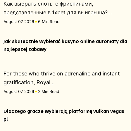
Как выбрать слоты с фриспинами,
представленные в 1xbet для выигрыша?…
August 07 2026
6 Min Read
Jak skutecznie wybierać kasyno online automaty dla
najlepszej zabawy
For those who thrive on adrenaline and instant
gratification, Royal…
August 07 2026
2 Min Read
Dlaczego gracze wybierają platformę vulkan vegas
pl