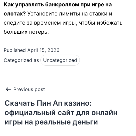
Как управлять банкроллом при игре на
слотах?
Установите лимиты на ставки и
следите за временем игры, чтобы избежать
больших потерь.
Published
April 15, 2026
Categorized as
Uncategorized
Post
Previous post
navigation
Скачать Пин Ап казино:
официальный сайт для онлайн
игры на реальные деньги