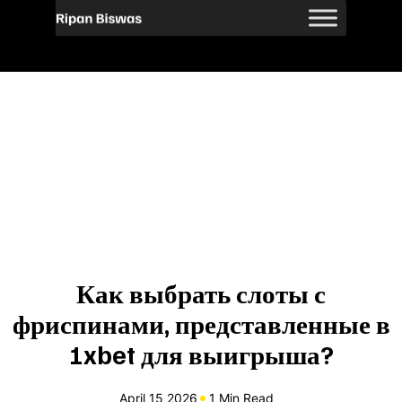
Как выбрать слоты с
фриспинами, представленные в
1xbet для выигрыша?
April 15 2026
1 Min Read