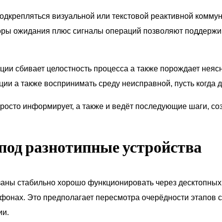
одкрепляться визуальной или текстовой реактивной комму
оры ожидания плюс сигналы операций позволяют поддерж
ции сбивает целостность процесса а также порождает неясн
ии а также воспринимать среду неисправной, пусть когда д
росто информирует, а также и ведёт последующие шаги, со
под разнотипные устройства
аны стабильно хорошо функционировать через десктопных
фонах. Это предполагает пересмотра очерёдности этапов 
ии.