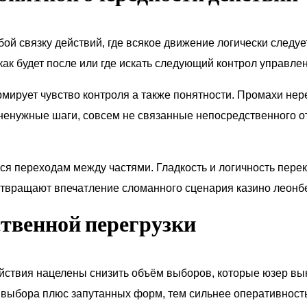
ой связку действий, где всякое движение логически следуе
как будет после или где искать следующий контрол управле
мирует чувство контроля а также понятности. Промахи нере
 ненужные шаги, совсем не связанные непосредственного о
я переходам между частями. Гладкость и логичность пере
твращают впечатление сломанного сценария казино леонбе
твенной перегрузки
ствия нацелены снизить объём выборов, которые юзер вы
 выбора плюс запутанных форм, тем сильнее оперативность