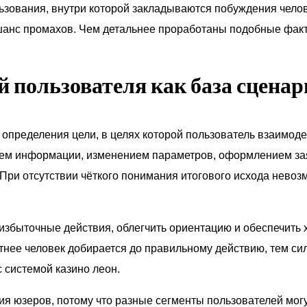
зования, внутри которой закладываются побуждения челов
анс промахов. Чем детальнее проработаны подобные факт
 пользователя как база сценар
 определения цели, в целях которой пользователь взаимоде
ем информации, изменением параметров, оформлением за
При отсутствии чёткого понимания итогового исхода нево
 избыточные действия, облегчить ориентацию и обеспечить 
нее человек добирается до правильному действию, тем си
 системой казино леон.
я юзеров, потому что разные сегменты пользователей мог