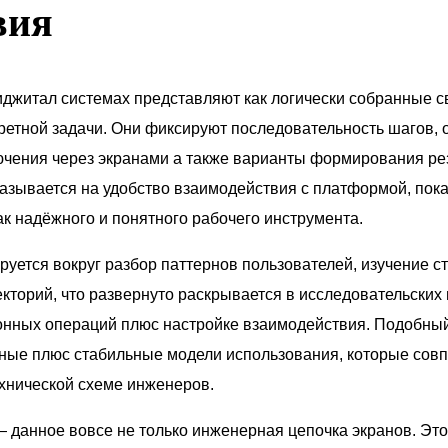
вия
джитал системах представляют как логически собранные св
кретной задачи. Они фиксируют последовательность шагов, 
чения через экранами а также варианты формирования резу
зывается на удобство взаимодействия с платформой, пока
ак надёжного и понятного рабочего инструмента.
ется вокруг разбор паттернов пользователей, изучение с
кторий, что развернуто раскрывается в исследовательских
онных операций плюс настройке взаимодействия. Подобный
тные плюс стабильные модели использования, которые сов
ехнической схеме инженеров.
 данное вовсе не только инженерная цепочка экранов. Это