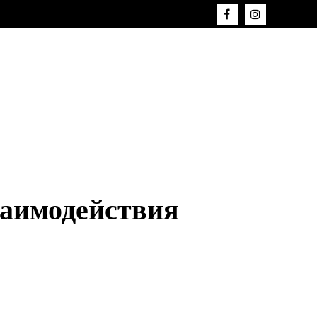
заимодействия