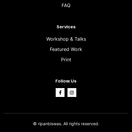
FAQ
Services
Workshop & Talks
Featured Work
Print
Follow Us
©
ripanbiswas.
All rights reserved.