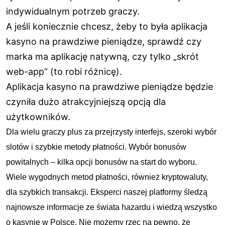
indywidualnym potrzeb graczy.
A jeśli koniecznie chcesz, żeby to była aplikacja
kasyno na prawdziwe pieniądze, sprawdź czy
marka ma aplikację natywną, czy tylko „skrót
web-app” (to robi różnicę).
Aplikacja kasyno na prawdziwe pieniądze będzie
czyniła dużo atrakcyjniejszą opcją dla
użytkowników.
Dla wielu graczy plus za przejrzysty interfejs, szeroki wybór
slotów i szybkie metody płatności. Wybór bonusów
powitalnych – kilka opcji bonusów na start do wyboru.
Wiele wygodnych metod płatności, również kryptowaluty,
dla szybkich transakcji. Eksperci naszej platformy śledzą
najnowsze informacje ze świata hazardu i wiedzą wszystko
o kasynie w Polsce. Nie możemy rzec na pewno, że