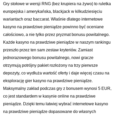
Gry stołowe w wersji RNG (bez krupiera na żywo) to ruletka
europejska i amerykańska, blackjack w kilkudziesięciu
wariantach oraz baccarat. Właśnie dlatego internetowe
kasyno na prawdziwe pieniądze powinno być oceniane
całościowo, a nie tylko przez pryzmat bonusu powitalnego.
Każde kasyno na prawdziwe pieniądze w naszym rankingu
przeszło przez ten sam zestaw kryteriów. Zamiast
jednorazowego bonusu powitalnego, nowi gracze
otrzymują potrójny pakiet rozłożony na trzy pierwsze
depozyty, co wydłuża wartość oferty i daje więcej czasu na
eksplorację gier kasyno na prawdziwe pieniądze.
Maksymalny zakład podczas gry z bonusem wynosi 5 EUR,
co jest standardem w kasynie online na prawdziwe
pieniądze. Dzięki temu łatwiej wybrać internetowe kasyno
na prawdziwe pieniądze dopasowane do własnych