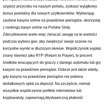
użyjesz przycisku na naszym portalu, zyskasz wyjątkowy
bonus powitalny dla nowych użytkowników. Wybierając
zaufane kasyno online na prawdziwe pieniądze, skorzystaj
z rankingu kasyn online na Polskie Sloty.
Zdecydowanie warto więc zwracać uwagę na te wartości
podczas wyboru gier, aby zwiększyć swoje szanse na
korzystne wyniki w dłuższym okresie. Współczynnik wypłat,
znany również jako RTP (Return to Player), to procent
środków wracających do graczy z danego automatu lub gry
kasyno na prawdziwe pieniądze. Dobrze jest także wtedy,
gdy kasyno na prawdziwe pieniądze nie pobiera
dodatkowych opłat za depozyt. Na szczęście, niemal
wszystkie współczesne portfele internetowe lub
kryptowaluty, zapewniają błyskawiczną płatność.