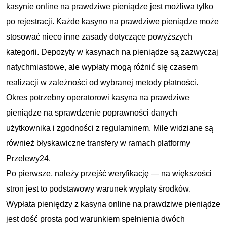
kasynie online na prawdziwe pieniądze jest możliwa tylko
po rejestracji. Każde kasyno na prawdziwe pieniądze może
stosować nieco inne zasady dotyczące powyższych
kategorii. Depozyty w kasynach na pieniądze są zazwyczaj
natychmiastowe, ale wypłaty mogą różnić się czasem
realizacji w zależności od wybranej metody płatności.
Okres potrzebny operatorowi kasyna na prawdziwe
pieniądze na sprawdzenie poprawności danych
użytkownika i zgodności z regulaminem. Mile widziane są
również błyskawiczne transfery w ramach platformy
Przelewy24.
Po pierwsze, należy przejść weryfikację — na większości
stron jest to podstawowy warunek wypłaty środków.
Wypłata pieniędzy z kasyna online na prawdziwe pieniądze
jest dość prosta pod warunkiem spełnienia dwóch