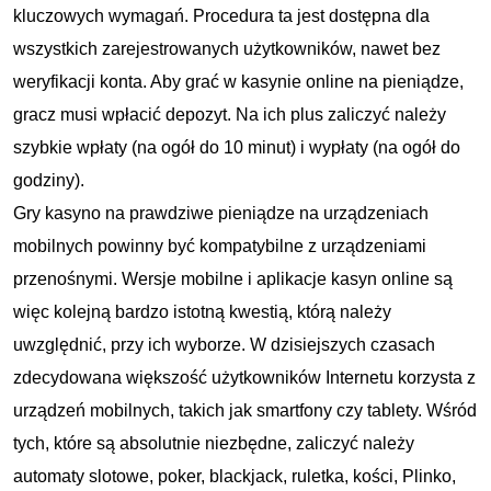
kluczowych wymagań. Procedura ta jest dostępna dla
wszystkich zarejestrowanych użytkowników, nawet bez
weryfikacji konta. Aby grać w kasynie online na pieniądze,
gracz musi wpłacić depozyt. Na ich plus zaliczyć należy
szybkie wpłaty (na ogół do 10 minut) i wypłaty (na ogół do
godziny).
Gry kasyno na prawdziwe pieniądze na urządzeniach
mobilnych powinny być kompatybilne z urządzeniami
przenośnymi. Wersje mobilne i aplikacje kasyn online są
więc kolejną bardzo istotną kwestią, którą należy
uwzględnić, przy ich wyborze. W dzisiejszych czasach
zdecydowana większość użytkowników Internetu korzysta z
urządzeń mobilnych, takich jak smartfony czy tablety. Wśród
tych, które są absolutnie niezbędne, zaliczyć należy
automaty slotowe, poker, blackjack, ruletka, kości, Plinko,